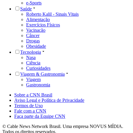
e-Sports
Saúde
Roberto Kalil - Sinais Vitais
Alimentação
Exercícios Físicos
Vacinação
Câncer
Drogas
Obesidade
Tecnologia
Nasa
Ciência
Curiosidades
Viagem & Gastronomia
Viagem
Gastronomia
Sobre a CNN Brasil
Aviso Legal e Política de Privacidade
Termos de Uso
Fale com a CNN
Faça parte da Equipe CNN
© Cable News Network Brasil. Uma empresa NOVUS MÍDIA.
Todos os direitos reservados.