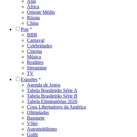
Ásia
África
Oriente Médio
Rússia
China
Pop
BBB
Carnaval
Celebridades
Cinema
Música
Realities
Streaming
TV
Esportes
Agenda de Jogos
Tabela Brasileirão Série A
Tabela Brasileirão Série B
Tabela Eliminatórias 2026
Copa Libertadores da América
Olimpíadas
Basquete
Vôlei
Automobilismo
Golfe