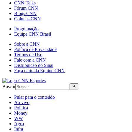
CNN Talks
Fórum CNN
Blogs CNN
Colunas CNN
Programação
Equipe CNN Brasil
Sobre a CNN
Política de Privacidade
Termos de Uso
Fale com a CNN
Distribuição do Sinal
Faça parte da Equipe CNN
Buscar
Pular para o conteúdo
Ao vivo
Política
Money
WW
Agro
Infra