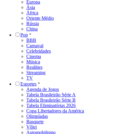
Europa
Ásia
África
Oriente Médio
Rússia
China
Pop
BBB
Carnaval
Celebridades
Cinema
Música
Realities
Streaming
TV
Esportes
Agenda de Jogos
Tabela Brasileirão Série A
Tabela Brasileirão Série B
Tabela Eliminatórias 2026
Copa Libertadores da América
Olimpíadas
Basquete
Vôlei
Automobilismo