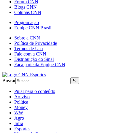
Fórum CNN
Blogs CNN
Colunas CNN
Programação
Equipe CNN Brasil
Sobre a CNN
Política de Privacidade
Termos de Uso
Fale com a CNN
Distribuição do Sinal
Faça parte da Equipe CNN
Buscar
Pular para o conteúdo
Ao vivo
Política
Money
WW
Agro
Infra
Esportes