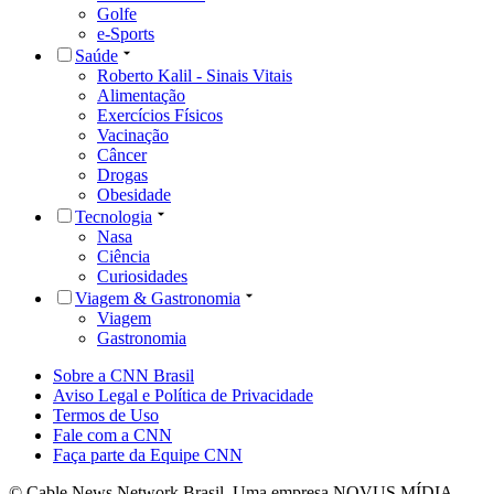
Golfe
e-Sports
Saúde
Roberto Kalil - Sinais Vitais
Alimentação
Exercícios Físicos
Vacinação
Câncer
Drogas
Obesidade
Tecnologia
Nasa
Ciência
Curiosidades
Viagem & Gastronomia
Viagem
Gastronomia
Sobre a CNN Brasil
Aviso Legal e Política de Privacidade
Termos de Uso
Fale com a CNN
Faça parte da Equipe CNN
© Cable News Network Brasil. Uma empresa NOVUS MÍDIA.