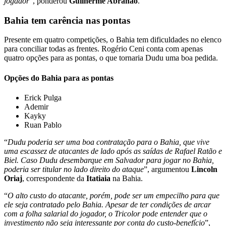
jogador
”, ponderou
Guilherme Abrahão
.
Bahia tem carência nas pontas
Presente em quatro competições, o Bahia tem dificuldades no elenco
para conciliar todas as frentes. Rogério Ceni conta com apenas
quatro opções para as pontas, o que tornaria Dudu uma boa pedida.
Opções do Bahia para as pontas
Erick Pulga
Ademir
Kayky
Ruan Pablo
“
Dudu poderia ser uma boa contratação para o Bahia, que vive
uma escassez de atacantes de lado após as saídas de Rafael Ratão e
Biel. Caso Dudu desembarque em Salvador para jogar no Bahia,
poderia ser titular no lado direito do ataque
”, argumentou
Lincoln
Oriaj
, correspondente da
Itatiaia
na Bahia.
“
O alto custo do atacante, porém, pode ser um empecilho para que
ele seja contratado pelo Bahia. Apesar de ter condições de arcar
com a folha salarial do jogador, o Tricolor pode entender que o
investimento não seja interessante por conta do custo-benefício
”,