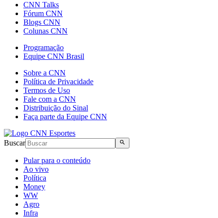
CNN Talks
Fórum CNN
Blogs CNN
Colunas CNN
Programação
Equipe CNN Brasil
Sobre a CNN
Política de Privacidade
Termos de Uso
Fale com a CNN
Distribuição do Sinal
Faça parte da Equipe CNN
Buscar
Pular para o conteúdo
Ao vivo
Política
Money
WW
Agro
Infra