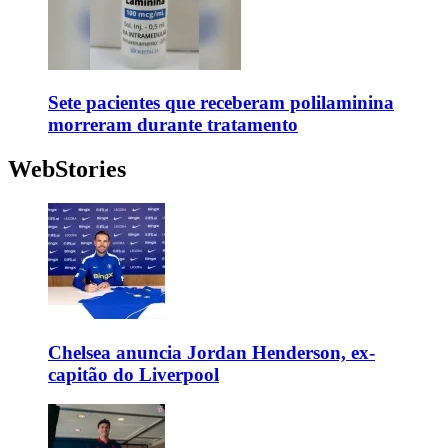
Sete pacientes que receberam polilaminina
morreram durante tratamento
WebStories
Chelsea anuncia Jordan Henderson, ex-
capitão do Liverpool