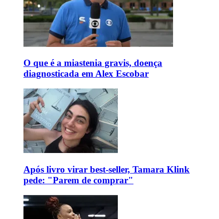
O que é a miastenia gravis, doença
diagnosticada em Alex Escobar
Após livro virar best-seller, Tamara Klink
pede: "Parem de comprar"