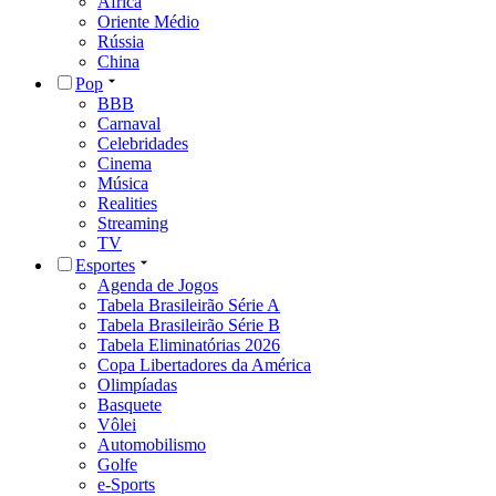
África
Oriente Médio
Rússia
China
Pop
BBB
Carnaval
Celebridades
Cinema
Música
Realities
Streaming
TV
Esportes
Agenda de Jogos
Tabela Brasileirão Série A
Tabela Brasileirão Série B
Tabela Eliminatórias 2026
Copa Libertadores da América
Olimpíadas
Basquete
Vôlei
Automobilismo
Golfe
e-Sports