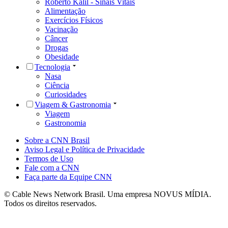
Roberto Kalil - Sinais Vitais
Alimentação
Exercícios Físicos
Vacinação
Câncer
Drogas
Obesidade
Tecnologia
Nasa
Ciência
Curiosidades
Viagem & Gastronomia
Viagem
Gastronomia
Sobre a CNN Brasil
Aviso Legal e Política de Privacidade
Termos de Uso
Fale com a CNN
Faça parte da Equipe CNN
© Cable News Network Brasil. Uma empresa NOVUS MÍDIA.
Todos os direitos reservados.