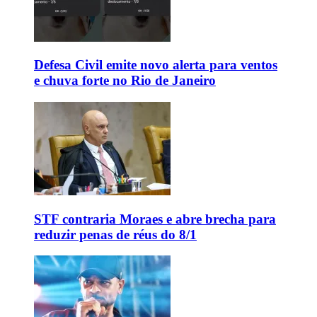
Defesa Civil emite novo alerta para ventos
e chuva forte no Rio de Janeiro
STF contraria Moraes e abre brecha para
reduzir penas de réus do 8/1