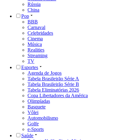
Rússia
China
Pop
BBB
Carnaval
Celebridades
Cinema
Música
Realities
Streaming
TV
Esportes
Agenda de Jogos
Tabela Brasileirão Série A
Tabela Brasileirão Série B
Tabela Eliminatórias 2026
Copa Libertadores da América
Olimpíadas
Basquete
Vôlei
Automobilismo
Golfe
e-Sports
Saúde