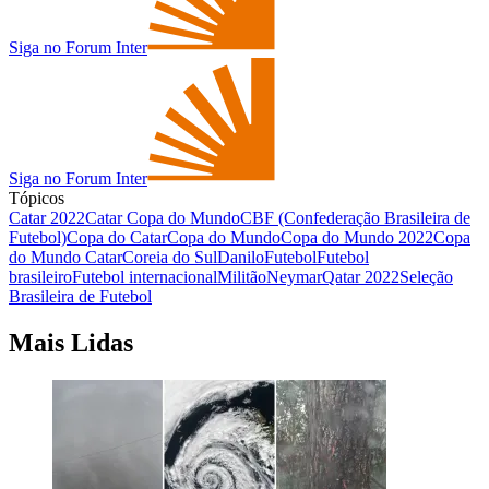
Siga no Forum Inter
Siga no Forum Inter
Tópicos
Catar 2022
Catar Copa do Mundo
CBF (Confederação Brasileira de
Futebol)
Copa do Catar
Copa do Mundo
Copa do Mundo 2022
Copa
do Mundo Catar
Coreia do Sul
Danilo
Futebol
Futebol
brasileiro
Futebol internacional
Militão
Neymar
Qatar 2022
Seleção
Brasileira de Futebol
Mais Lidas