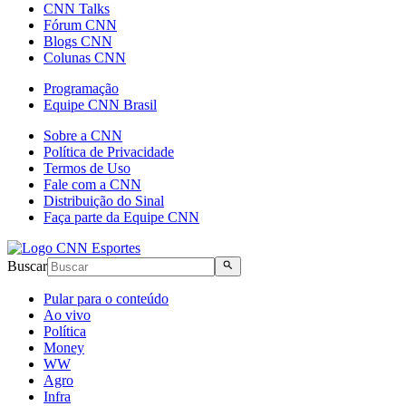
CNN Talks
Fórum CNN
Blogs CNN
Colunas CNN
Programação
Equipe CNN Brasil
Sobre a CNN
Política de Privacidade
Termos de Uso
Fale com a CNN
Distribuição do Sinal
Faça parte da Equipe CNN
Buscar
Pular para o conteúdo
Ao vivo
Política
Money
WW
Agro
Infra