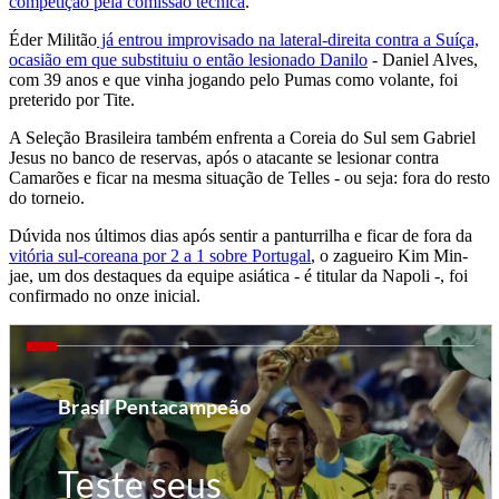
competição pela comissão técnica
.
Éder Militão
já entrou improvisado na lateral-direita contra a Suíça,
ocasião em que substituiu o então lesionado Danilo
- Daniel Alves,
com 39 anos e que vinha jogando pelo Pumas como volante, foi
preterido por Tite.
A Seleção Brasileira também enfrenta a Coreia do Sul sem Gabriel
Jesus no banco de reservas, após o atacante se lesionar contra
Camarões e ficar na mesma situação de Telles - ou seja: fora do resto
do torneio.
Dúvida nos últimos dias após sentir a panturrilha e ficar de fora da
vitória sul-coreana por 2 a 1 sobre Portugal
, o zagueiro Kim Min-
jae, um dos destaques da equipe asiática - é titular da Napoli -, foi
confirmado no onze inicial.