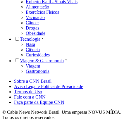
Roberto Kalil - Sinais Vitais
Alimentação
Exercícios Físicos
Vacinação
Câncer
Drogas
Obesidade
Tecnologia
Nasa
Ciência
Curiosidades
Viagem & Gastronomia
Viagem
Gastronomia
Sobre a CNN Brasil
Aviso Legal e Política de Privacidade
Termos de Uso
Fale com a CNN
Faça parte da Equipe CNN
© Cable News Network Brasil. Uma empresa NOVUS MÍDIA.
Todos os direitos reservados.