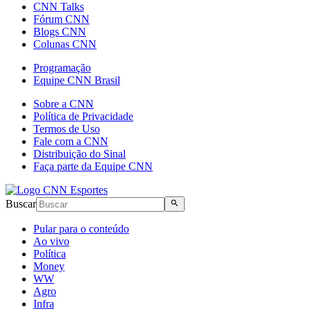
CNN Talks
Fórum CNN
Blogs CNN
Colunas CNN
Programação
Equipe CNN Brasil
Sobre a CNN
Política de Privacidade
Termos de Uso
Fale com a CNN
Distribuição do Sinal
Faça parte da Equipe CNN
Buscar
Pular para o conteúdo
Ao vivo
Política
Money
WW
Agro
Infra