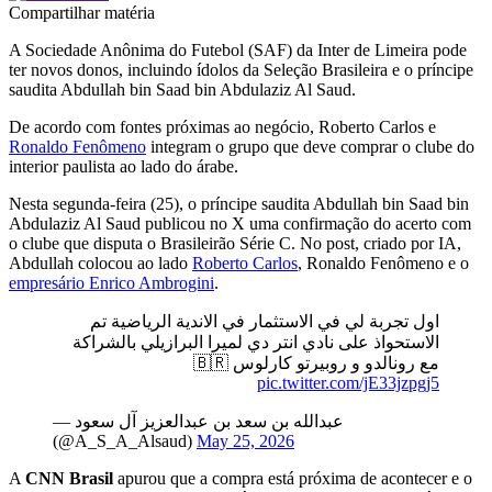
Compartilhar matéria
A Sociedade Anônima do Futebol (SAF) da Inter de Limeira pode
ter novos donos, incluindo ídolos da Seleção Brasileira e o príncipe
saudita Abdullah bin Saad bin Abdulaziz Al Saud.
De acordo com fontes próximas ao negócio, Roberto Carlos e
Ronaldo Fenômeno
integram o grupo que deve comprar o clube do
interior paulista ao lado do árabe.
Nesta segunda-feira (25), o príncipe saudita Abdullah bin Saad bin
Abdulaziz Al Saud publicou no X uma confirmação do acerto com
o clube que disputa o Brasileirão Série C. No post, criado por IA,
Abdullah colocou ao lado
Roberto Carlos
, Ronaldo Fenômeno e o
empresário Enrico Ambrogini
.
اول تجربة لي في الاستثمار في الاندية الرياضية تم
الاستحواذ على نادي انتر دي لميرا البرازيلي بالشراكة
مع رونالدو و روبيرتو كارلوس 🇧🇷
pic.twitter.com/jE33jzpgj5
— عبدالله بن سعد بن عبدالعزيز آل سعود
(@A_S_A_Alsaud)
May 25, 2026
A
CNN Brasil
apurou que a compra está próxima de acontecer e o