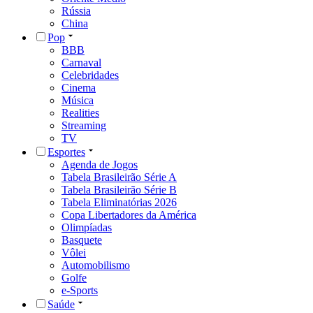
Rússia
China
Pop
BBB
Carnaval
Celebridades
Cinema
Música
Realities
Streaming
TV
Esportes
Agenda de Jogos
Tabela Brasileirão Série A
Tabela Brasileirão Série B
Tabela Eliminatórias 2026
Copa Libertadores da América
Olimpíadas
Basquete
Vôlei
Automobilismo
Golfe
e-Sports
Saúde