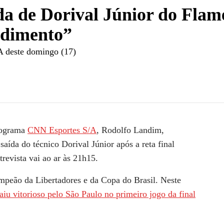
a de Dorival Júnior do Flam
ndimento”
A deste domingo (17)
mos uma queda de rendimento&quot; | CNN ESPORTES S/A
rograma
CNN Esportes S/A
, Rodolfo Landim,
aída do técnico Dorival Júnior após a reta final
revista vai ao ar às 21h15.
mpeão da Libertadores e da Copa do Brasil. Neste
aiu vitorioso pelo São Paulo no primeiro jogo da final