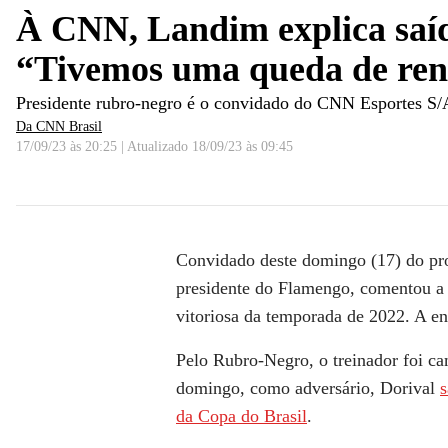
À CNN, Landim explica saíd
“Tivemos uma queda de re
Presidente rubro-negro é o convidado do CNN Esportes S/
Da CNN Brasil
17/09/23 às 20:25
|
Atualizado
18/09/23 às 09:45
Landim explica saída de Dorival Júnior: &quot;Tive
Convidado deste domingo (17) do p
presidente do Flamengo, comentou a s
vitoriosa da temporada de 2022. A ent
Pelo Rubro-Negro, o treinador foi ca
domingo, como adversário, Dorival
s
da Copa do Brasil
.