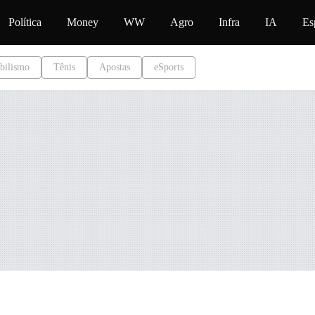
údo
Política
Money
WW
Agro
Infra
IA
Es
bilismo
Tênis
Apostas
eSports