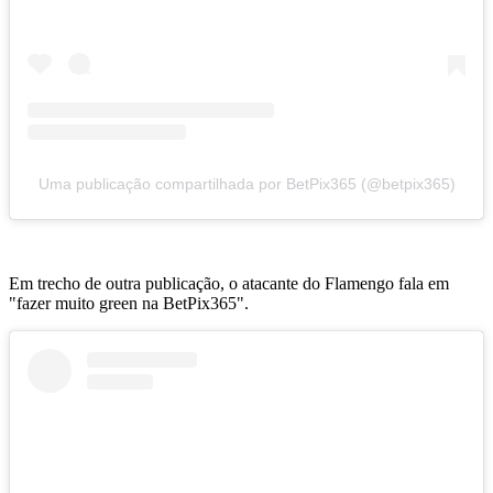
Uma publicação compartilhada por BetPix365 (@betpix365)
Em trecho de outra publicação, o atacante do Flamengo fala em
"fazer muito green na BetPix365".