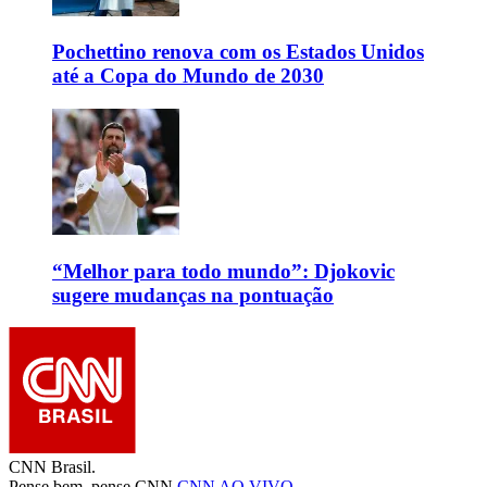
Pochettino renova com os Estados Unidos
até a Copa do Mundo de 2030
“Melhor para todo mundo”: Djokovic
sugere mudanças na pontuação
CNN Brasil.
Pense bem, pense CNN.
CNN AO VIVO