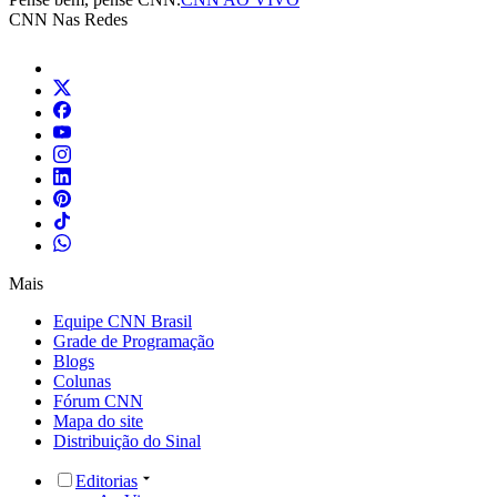
CNN Nas Redes
Mais
Equipe CNN Brasil
Grade de Programação
Blogs
Colunas
Fórum CNN
Mapa do site
Distribuição do Sinal
Editorias