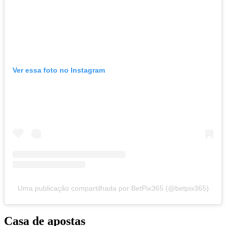
Ver essa foto no Instagram
Uma publicação compartilhada por BetPix365 (@betpix365)
Casa de apostas