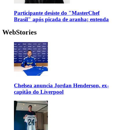
Participante desiste do "MasterChef
Brasil" após picada de aranha; entenda
WebStories
Chelsea anuncia Jordan Henderson, ex-
capitão do Liverpool