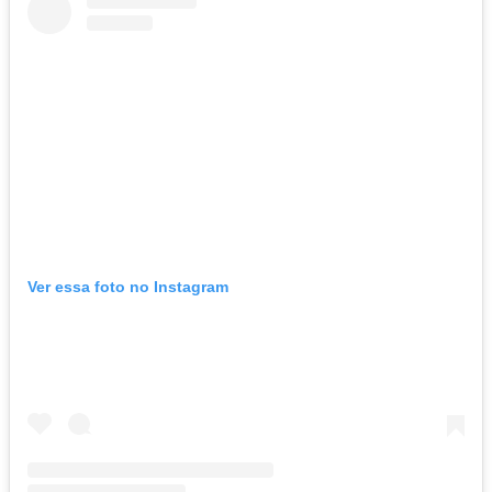
Ver essa foto no Instagram