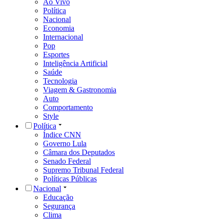
Ao Vivo
Política
Nacional
Economia
Internacional
Pop
Esportes
Inteligência Artificial
Saúde
Tecnologia
Viagem & Gastronomia
Auto
Comportamento
Style
Política
Índice CNN
Governo Lula
Câmara dos Deputados
Senado Federal
Supremo Tribunal Federal
Políticas Públicas
Nacional
Educação
Segurança
Clima