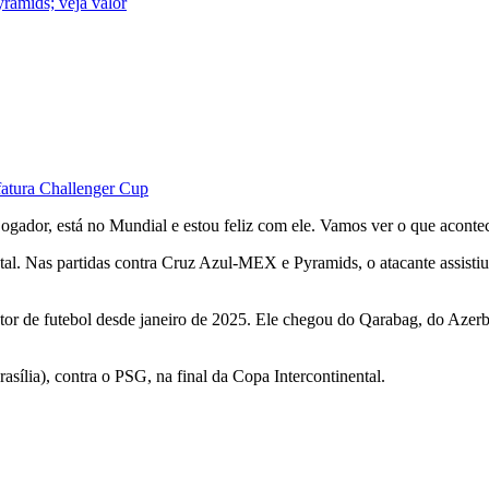
yramids; veja valor
fatura Challenger Cup
 jogador, está no Mundial e estou feliz com ele. Vamos ver o que aco
l. Nas partidas contra Cruz Azul-MEX e Pyramids, o atacante assistiu a
retor de futebol desde janeiro de 2025. Ele chegou do Qarabag, do Aze
asília), contra o PSG, na final da Copa Intercontinental.