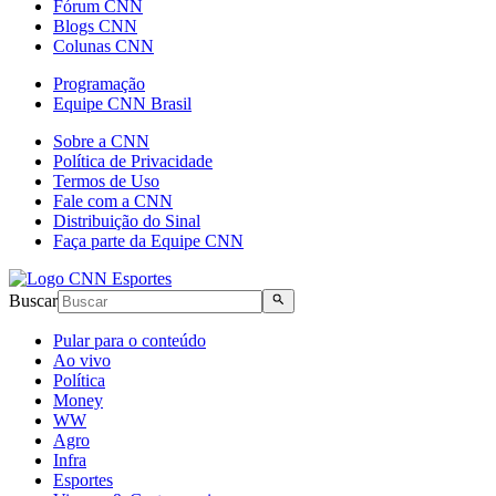
Fórum CNN
Blogs CNN
Colunas CNN
Programação
Equipe CNN Brasil
Sobre a CNN
Política de Privacidade
Termos de Uso
Fale com a CNN
Distribuição do Sinal
Faça parte da Equipe CNN
Buscar
Pular para o conteúdo
Ao vivo
Política
Money
WW
Agro
Infra
Esportes