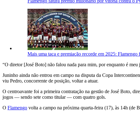
Flamengo fatura prêmio milionário por vitória contra o P
Mais uma taça e premiação recorde em 2025: Flamengo 
“O diretor [José Boto] não falou nada para mim, por enquanto é meu
Juninho ainda não entrou em campo na disputa da Copa Intercontinenta
viu Pedro, concorrente de posição, voltar a atuar.
O centroavante foi a primeira contratação na gestão de José Boto, di
jogos — sendo sete como titular — com quatro gols.
O
Flamengo
volta a campo na próxima quarta-feira (17), às 14h (de Br