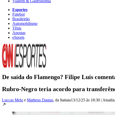
Viagem & Gastronomia
Esportes
Futebol
Brasileirão
Automobilismo
Tênis
Apostas
eSports
De saída do Flamengo? Filipe Luís comenta
Rubro-Negro teria acordo para transferên
Luccas Melo
e
Matheus Dantas
, da Itatiaia
13/12/25 às 18:30
|
Atuali