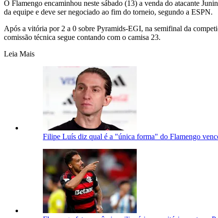
O Flamengo encaminhou neste sábado (13) a venda do atacante Juninh
da equipe e deve ser negociado ao fim do torneio, segundo a ESPN.
Após a vitória por 2 a 0 sobre Pyramids-EGI, na semifinal da competi
comissão técnica segue contando com o camisa 23.
Leia Mais
Filipe Luís diz qual é a "única forma" do Flamengo ven