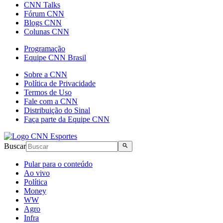
CNN Talks
Fórum CNN
Blogs CNN
Colunas CNN
Programação
Equipe CNN Brasil
Sobre a CNN
Política de Privacidade
Termos de Uso
Fale com a CNN
Distribuição do Sinal
Faça parte da Equipe CNN
Buscar
Pular para o conteúdo
Ao vivo
Política
Money
WW
Agro
Infra