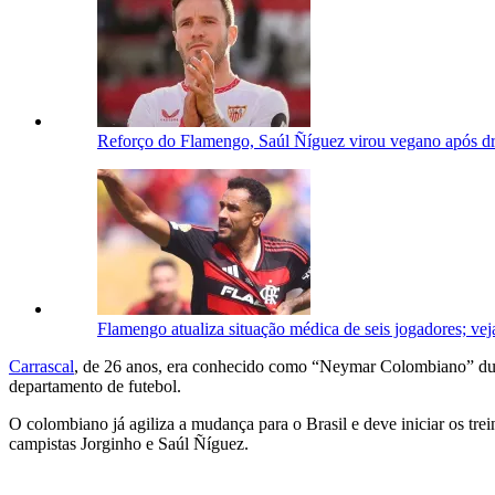
Reforço do Flamengo, Saúl Ñíguez virou vegano após dr
Flamengo atualiza situação médica de seis jogadores; vej
Carrascal
, de 26 anos, era conhecido como “Neymar Colombiano” durant
departamento de futebol.
O colombiano já agiliza a mudança para o Brasil e deve iniciar os tr
campistas Jorginho e Saúl Ñíguez.