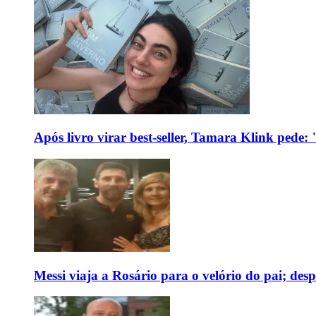
Após livro virar best-seller, Tamara Klink pede
Messi viaja a Rosário para o velório do pai; des