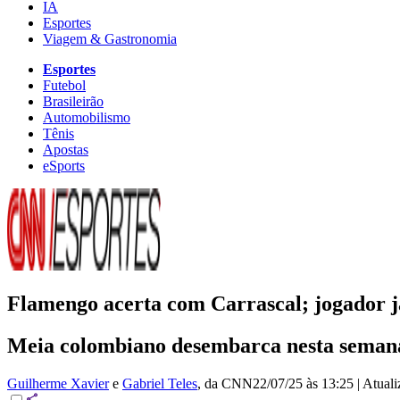
IA
Esportes
Viagem & Gastronomia
Esportes
Futebol
Brasileirão
Automobilismo
Tênis
Apostas
eSports
Flamengo acerta com Carrascal; jogador j
Meia colombiano desembarca nesta semana
Guilherme Xavier
e
Gabriel Teles
, da CNN
22/07/25 às 13:25
|
Atual