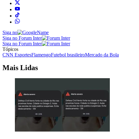
Siga no
Siga no Forum Inter
Siga no Forum Inter
Tópicos
CNN Esportes
Flamengo
Futebol brasileiro
Mercado da Bola
Mais Lidas