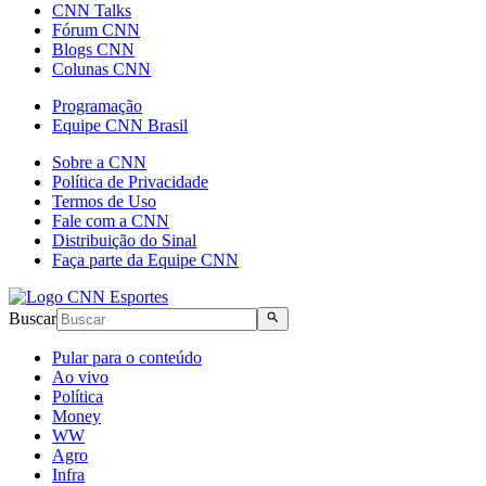
CNN Talks
Fórum CNN
Blogs CNN
Colunas CNN
Programação
Equipe CNN Brasil
Sobre a CNN
Política de Privacidade
Termos de Uso
Fale com a CNN
Distribuição do Sinal
Faça parte da Equipe CNN
Buscar
Pular para o conteúdo
Ao vivo
Política
Money
WW
Agro
Infra