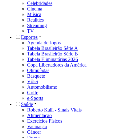
Celebridades
Cinema
Música
Realities
Streaming
TV
Esportes
Agenda de Jogos
Tabela Brasileirão Série A
Tabela Brasileirão Série B
Tabela Eliminatórias 2026
Copa Libertadores da América
Olimpíadas
Basquete
Vôlei
Automobilismo
Golfe
e-Sports
Saúde
Roberto Kalil - Sinais Vitais
Alimentação
Exercícios Físicos
Vacinação
Câncer
Drogas