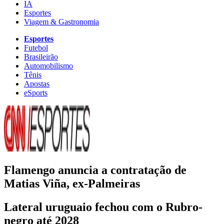
IA
Esportes
Viagem & Gastronomia
Esportes
Futebol
Brasileirão
Automobilismo
Tênis
Apostas
eSports
Flamengo anuncia a contratação de
Matias Viña, ex-Palmeiras
Lateral uruguaio fechou com o Rubro-
negro até 2028