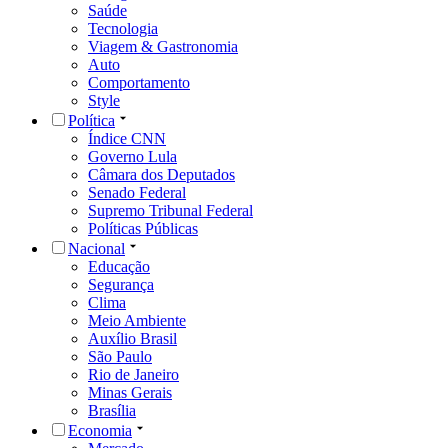
Saúde
Tecnologia
Viagem & Gastronomia
Auto
Comportamento
Style
Política
Índice CNN
Governo Lula
Câmara dos Deputados
Senado Federal
Supremo Tribunal Federal
Políticas Públicas
Nacional
Educação
Segurança
Clima
Meio Ambiente
Auxílio Brasil
São Paulo
Rio de Janeiro
Minas Gerais
Brasília
Economia