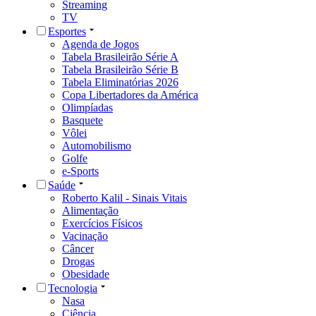
Streaming
TV
Esportes
Agenda de Jogos
Tabela Brasileirão Série A
Tabela Brasileirão Série B
Tabela Eliminatórias 2026
Copa Libertadores da América
Olimpíadas
Basquete
Vôlei
Automobilismo
Golfe
e-Sports
Saúde
Roberto Kalil - Sinais Vitais
Alimentação
Exercícios Físicos
Vacinação
Câncer
Drogas
Obesidade
Tecnologia
Nasa
Ciência