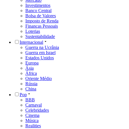
Mercado
Investimentos
Banco Central
Bolsa de Valores
Imposto de Renda
Finanças Pessoais
Loterias
Sustentabilidade
Internacional
Guerra na Ucrânia
Guerra em Israel
Estados Unidos
Europa
Ásia
África
Oriente Médio
Rússia
China
Pop
BBB
Carnaval
Celebridades
Cinema
Música
Realities