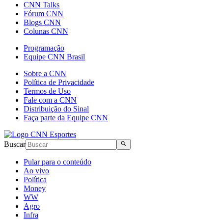
CNN Talks
Fórum CNN
Blogs CNN
Colunas CNN
Programação
Equipe CNN Brasil
Sobre a CNN
Política de Privacidade
Termos de Uso
Fale com a CNN
Distribuição do Sinal
Faça parte da Equipe CNN
Buscar
Pular para o conteúdo
Ao vivo
Política
Money
WW
Agro
Infra