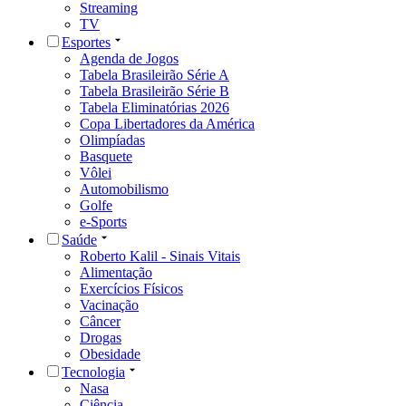
Streaming
TV
Esportes
Agenda de Jogos
Tabela Brasileirão Série A
Tabela Brasileirão Série B
Tabela Eliminatórias 2026
Copa Libertadores da América
Olimpíadas
Basquete
Vôlei
Automobilismo
Golfe
e-Sports
Saúde
Roberto Kalil - Sinais Vitais
Alimentação
Exercícios Físicos
Vacinação
Câncer
Drogas
Obesidade
Tecnologia
Nasa
Ciência