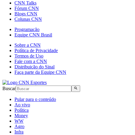
CNN Talks
Fórum CNN
Blogs CNN
Colunas CNN
Programação
Equipe CNN Brasil
Sobre a CNN
Política de Privacidade
Termos de Uso
Fale com a CNN
Distribuição do Sinal
Faça parte da Equipe CNN
Buscar
Pular para o conteúdo
Ao vivo
Política
Money
WW
Agro
Infra