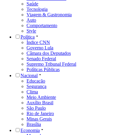
Saúde
Tecnologia
Viagem & Gastronomia
Auto
Comportamento
Style
Política
Índice CNN
Governo Lula
Câmara dos Deputados
Senado Federal
Supremo Tribunal Federal
Políticas Públicas
Nacional
Educação
Segurança
Clima
Meio Ambiente
Auxílio Brasil
São Paulo
Rio de Janeiro
Minas Gerais
Brasília
Economia