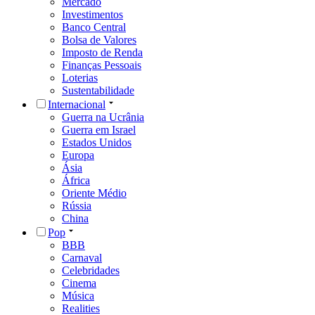
Mercado
Investimentos
Banco Central
Bolsa de Valores
Imposto de Renda
Finanças Pessoais
Loterias
Sustentabilidade
Internacional
Guerra na Ucrânia
Guerra em Israel
Estados Unidos
Europa
Ásia
África
Oriente Médio
Rússia
China
Pop
BBB
Carnaval
Celebridades
Cinema
Música
Realities