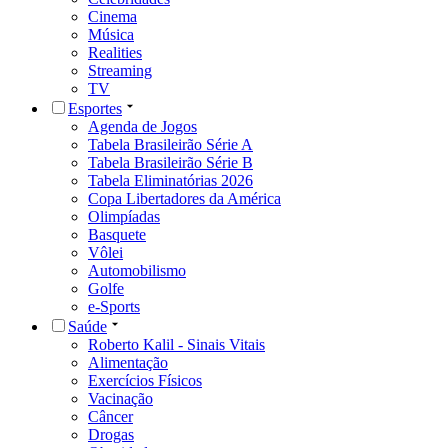
Cinema
Música
Realities
Streaming
TV
Esportes
Agenda de Jogos
Tabela Brasileirão Série A
Tabela Brasileirão Série B
Tabela Eliminatórias 2026
Copa Libertadores da América
Olimpíadas
Basquete
Vôlei
Automobilismo
Golfe
e-Sports
Saúde
Roberto Kalil - Sinais Vitais
Alimentação
Exercícios Físicos
Vacinação
Câncer
Drogas