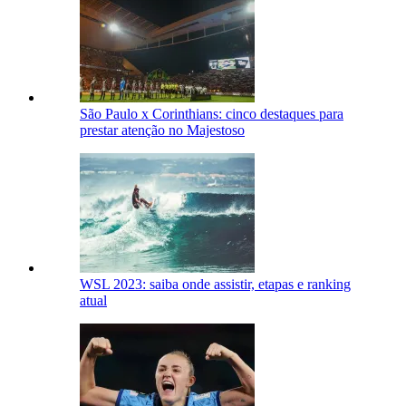
São Paulo x Corinthians: cinco destaques para
prestar atenção no Majestoso
WSL 2023: saiba onde assistir, etapas e ranking
atual