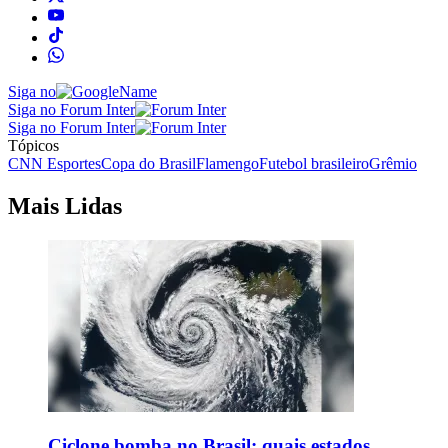
Siga no
Siga no Forum Inter
Siga no Forum Inter
Tópicos
CNN Esportes
Copa do Brasil
Flamengo
Futebol brasileiro
Grêmio
Mais Lidas
Ciclone bomba no Brasil: quais estados