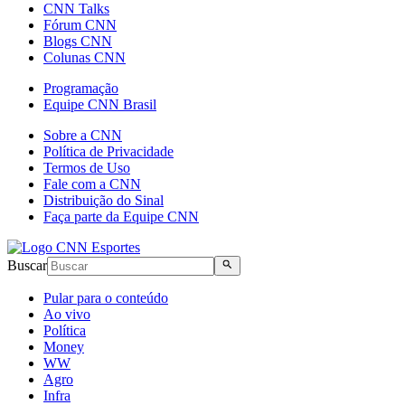
CNN Talks
Fórum CNN
Blogs CNN
Colunas CNN
Programação
Equipe CNN Brasil
Sobre a CNN
Política de Privacidade
Termos de Uso
Fale com a CNN
Distribuição do Sinal
Faça parte da Equipe CNN
Buscar
Pular para o conteúdo
Ao vivo
Política
Money
WW
Agro
Infra