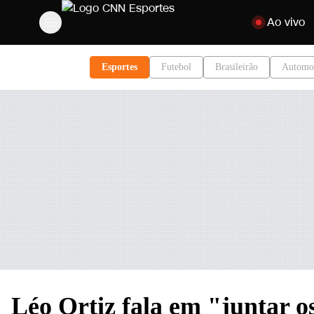
Pular para o c
Ao vivo
Esportes
Futebol
Brasileirão
Automo
Léo Ortiz fala em "juntar o