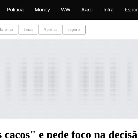
onteúdo
Política
Money
WW
Agro
Infra
Espor
bilismo
Tênis
Apostas
eSports
s cacos" e pede foco na decis