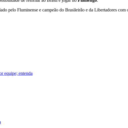
ossibilidade de retornar ao Brasil e jogar no
Flamengo
.
lado pelo Fluminense e campeão do Brasileirão e da Libertadores com 
or equipe; entenda
a