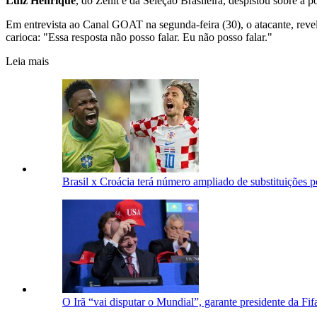
Luiz Henrique
, do Zenit e da Seleção Brasileira, despistou sobre a p
Em entrevista ao Canal GOAT na segunda-feira (30), o atacante, reve
carioca: "Essa resposta não posso falar. Eu não posso falar."
Leia mais
Brasil x Croácia terá número ampliado de substituições p
O Irã “vai disputar o Mundial”, garante presidente da Fif