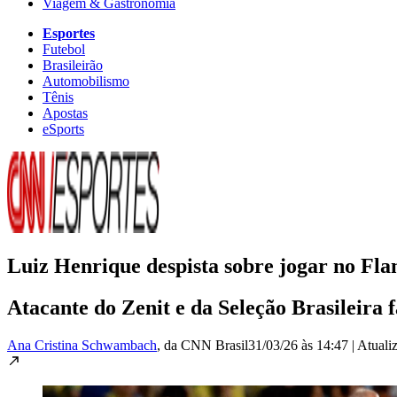
Viagem & Gastronomia
Esportes
Futebol
Brasileirão
Automobilismo
Tênis
Apostas
eSports
Luiz Henrique despista sobre jogar no Fl
Atacante do Zenit e da Seleção Brasileira f
Ana Cristina Schwambach
, da CNN Brasil
31/03/26 às 14:47
|
Atuali