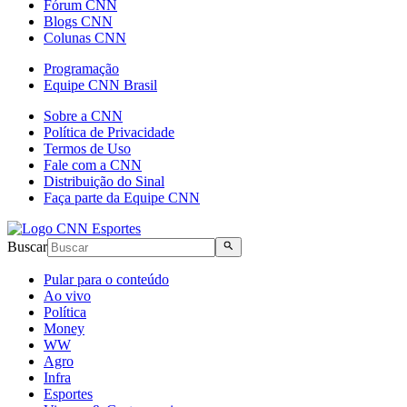
Fórum CNN
Blogs CNN
Colunas CNN
Programação
Equipe CNN Brasil
Sobre a CNN
Política de Privacidade
Termos de Uso
Fale com a CNN
Distribuição do Sinal
Faça parte da Equipe CNN
Buscar
Pular para o conteúdo
Ao vivo
Política
Money
WW
Agro
Infra
Esportes