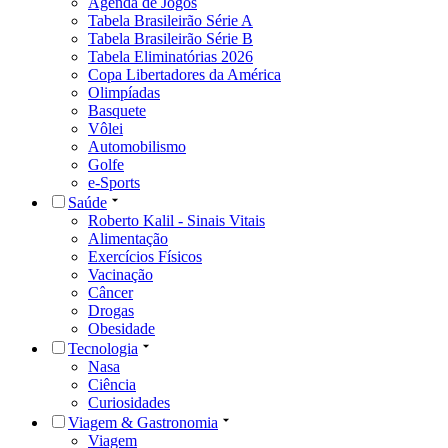
Agenda de Jogos
Tabela Brasileirão Série A
Tabela Brasileirão Série B
Tabela Eliminatórias 2026
Copa Libertadores da América
Olimpíadas
Basquete
Vôlei
Automobilismo
Golfe
e-Sports
Saúde
Roberto Kalil - Sinais Vitais
Alimentação
Exercícios Físicos
Vacinação
Câncer
Drogas
Obesidade
Tecnologia
Nasa
Ciência
Curiosidades
Viagem & Gastronomia
Viagem