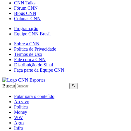
CNN Talks
Fórum CNN
Blogs CNN
Colunas CNN
Programação
Equipe CNN Brasil
Sobre a CNN
Política de Privacidade
Termos de Uso
Fale com a CNN
Distribuição do Sinal
Faça parte da Equipe CNN
Buscar
Pular para o conteúdo
Ao vivo
Política
Money
WW
Agro
Infra