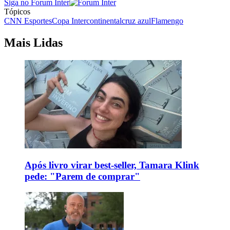
Siga no Forum Inter
Tópicos
CNN Esportes
Copa Intercontinental
cruz azul
Flamengo
Mais Lidas
Após livro virar best-seller, Tamara Klink
pede: "Parem de comprar"