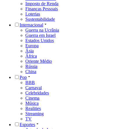
Imposto de Renda
Finanças Pessoais
Loterias
Sustentabilidade
Internacional
Guerra na Ucrânia
Guerra em Israel
Estados Unidos
Europa
Ásia
África
Oriente Médio
Rússia
China
Pop
BBB
Carnaval
Celebridades
Cinema
Música
Realities
Streaming
TV
Esportes