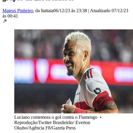
Mateus Pinheiro
, da Itatiaia
06/12/23 às 23:38
|
Atualizado
07/12/23
às 00:41
Luciano comemora o gol contra o Flamengo
•
Reprodução/Twitter Brasileirão/ Everton
Okubo/Agência F8/Gazeta Press