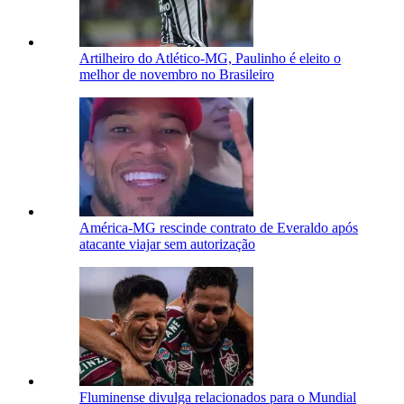
Artilheiro do Atlético-MG, Paulinho é eleito o
melhor de novembro no Brasileiro
América-MG rescinde contrato de Everaldo após
atacante viajar sem autorização
Fluminense divulga relacionados para o Mundial