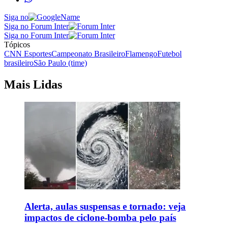
Siga no
Siga no Forum Inter
Siga no Forum Inter
Tópicos
CNN Esportes
Campeonato Brasileiro
Flamengo
Futebol
brasileiro
São Paulo (time)
Mais Lidas
Alerta, aulas suspensas e tornado: veja
impactos de ciclone-bomba pelo país