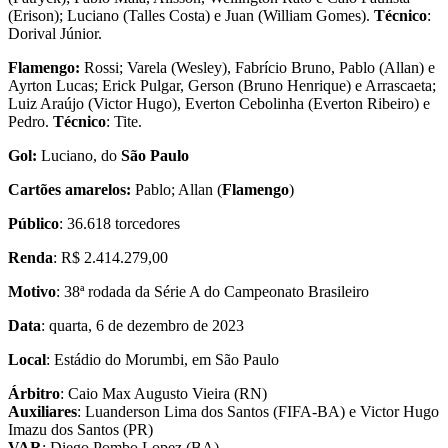
(Erison); Luciano (Talles Costa) e Juan (William Gomes).
Técnico
:
Dorival Júnior.
Flamengo:
Rossi; Varela (Wesley), Fabrício Bruno, Pablo (Allan) e
Ayrton Lucas; Erick Pulgar, Gerson (Bruno Henrique) e Arrascaeta;
Luiz Araújo (Victor Hugo), Everton Cebolinha (Everton Ribeiro) e
Pedro.
Técnico
: Tite.
Gol:
Luciano, do
São Paulo
Cartões amarelos:
Pablo; Allan (
Flamengo
)
Público
: 36.618 torcedores
Renda
: R$ 2.414.279,00
Motivo
: 38ª rodada da Série A do Campeonato Brasileiro
Data
: quarta, 6 de dezembro de 2023
Local
: Estádio do Morumbi, em São Paulo
Árbitro
: Caio Max Augusto Vieira (RN)
Auxiliares
: Luanderson Lima dos Santos (FIFA-BA) e Victor Hugo
Imazu dos Santos (PR)
VAR
: Diego Pombo Lopez (BA)