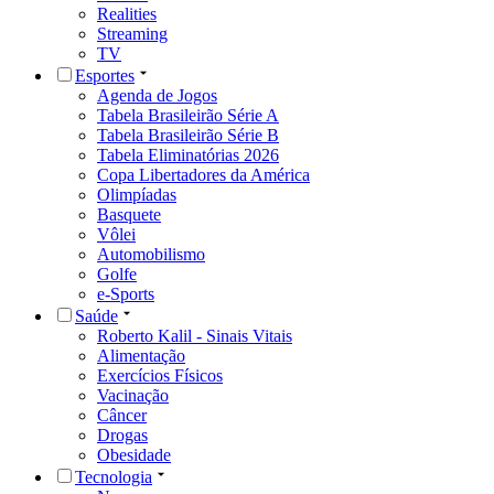
Realities
Streaming
TV
Esportes
Agenda de Jogos
Tabela Brasileirão Série A
Tabela Brasileirão Série B
Tabela Eliminatórias 2026
Copa Libertadores da América
Olimpíadas
Basquete
Vôlei
Automobilismo
Golfe
e-Sports
Saúde
Roberto Kalil - Sinais Vitais
Alimentação
Exercícios Físicos
Vacinação
Câncer
Drogas
Obesidade
Tecnologia