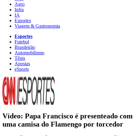
Agro
Infra
IA
Esportes
Viagem & Gastronomia
Esportes
Futebol
Brasileirão
Automobilismo
Tênis
Apostas
eSports
Vídeo: Papa Francisco é presenteado com
uma camisa do Flamengo por torcedor