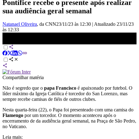
Pontífice recebe o presente após realizar
sua audiência geral semanal
Natanael Oliveira
, da CNN
23/11/23 às 12:30
|
Atualizado
23/11/23
às 12:33
Papa Francisco é presenteado com uma camisa do Flamengo por
torcedor | CNN ESPORTES
Compartilhar matéria
Não é segredo que o
papa Francisco
é apaixonado por futebol. O
líder máximo da Igreja Católica é torcedor do San Lorenzo, mas
sempre recebe camisas de fiéis de outros clubes.
Nesta quarta-feira (22), o Papa foi presenteado com uma camisa do
Flamengo
por um torcedor. O momento aconteceu após o
encerramento de da audiência geral semanal, na Praça de São Pedro,
no Vaticano.
Leia mais: