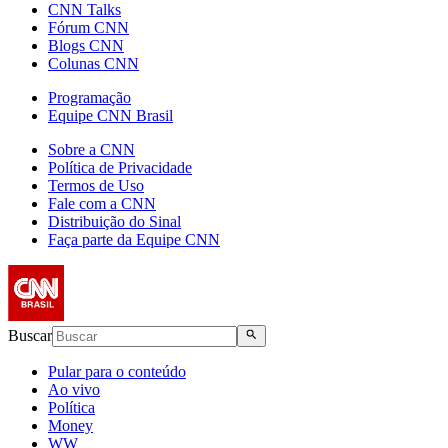
CNN Talks
Fórum CNN
Blogs CNN
Colunas CNN
Programação
Equipe CNN Brasil
Sobre a CNN
Política de Privacidade
Termos de Uso
Fale com a CNN
Distribuição do Sinal
Faça parte da Equipe CNN
Buscar
Pular para o conteúdo
Ao vivo
Política
Money
WW