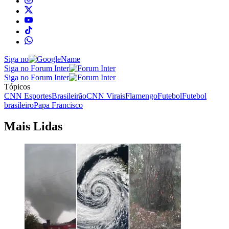
Siga no
Siga no Forum Inter
Siga no Forum Inter
Tópicos
CNN Esportes
Brasileirão
CNN Virais
Flamengo
Futebol
Futebol
brasileiro
Papa Francisco
Mais Lidas