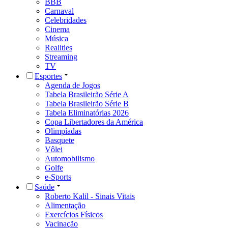
BBB
Carnaval
Celebridades
Cinema
Música
Realities
Streaming
TV
Esportes
Agenda de Jogos
Tabela Brasileirão Série A
Tabela Brasileirão Série B
Tabela Eliminatórias 2026
Copa Libertadores da América
Olimpíadas
Basquete
Vôlei
Automobilismo
Golfe
e-Sports
Saúde
Roberto Kalil - Sinais Vitais
Alimentação
Exercícios Físicos
Vacinação