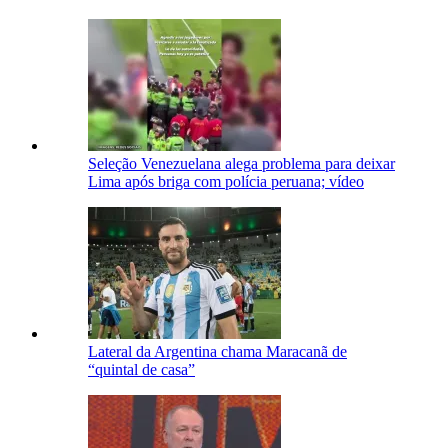
Seleção Venezuelana alega problema para deixar
Lima após briga com polícia peruana; vídeo
Lateral da Argentina chama Maracanã de
“quintal de casa”