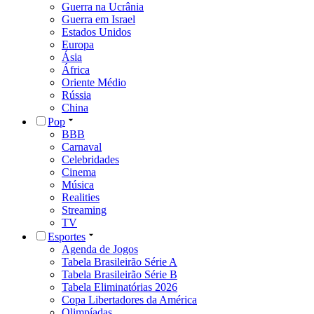
Guerra na Ucrânia
Guerra em Israel
Estados Unidos
Europa
Ásia
África
Oriente Médio
Rússia
China
Pop
BBB
Carnaval
Celebridades
Cinema
Música
Realities
Streaming
TV
Esportes
Agenda de Jogos
Tabela Brasileirão Série A
Tabela Brasileirão Série B
Tabela Eliminatórias 2026
Copa Libertadores da América
Olimpíadas