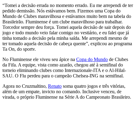
“Tomei a decisão errada no momento errado. Eu me arrependi de ter
pedido demissão. Nós estávamos bem. Fizemos uma Copa do
Mundo de Clubes maravilhosa e estávamos muito bem na tabela do
Brasileirão. Fluminense é um clube maravilhoso para trabalhar.
Torcedor sempre deu força. Tomei aquela decisão de sair depois do
jogo e todo mundo veio falar comigo no vestiário, e eu falei que já
tinha tomado a decisão pela minha saída. Me arrependi mesmo de
ter tomado aquela decisão de cabeça quente”, explicou ao programa
Ta On, do sportv.
No Fluminense ele viveu seu ápice na
Copa do Mundo
de Clubes
da Fifa. A equipe, vista como azarão, chegou até à semifinal do
torneio eliminando clubes como Internazionale-ITA e o Al-Hilal-
SAU. O Flu perdeu para o campeão Chelsea-ING na semifinal.
Agora no Cruzmaltino,
Renato
soma quatro jogos e três vitórias,
além de um empate, invicto no comando. Inclusive venceu, de
virada, o próprio Fluminense na Série A do Campeonato Brasileiro.