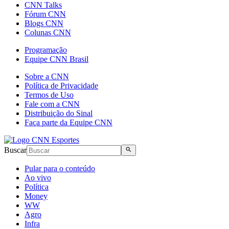
CNN Talks
Fórum CNN
Blogs CNN
Colunas CNN
Programação
Equipe CNN Brasil
Sobre a CNN
Política de Privacidade
Termos de Uso
Fale com a CNN
Distribuição do Sinal
Faça parte da Equipe CNN
Buscar
Pular para o conteúdo
Ao vivo
Política
Money
WW
Agro
Infra