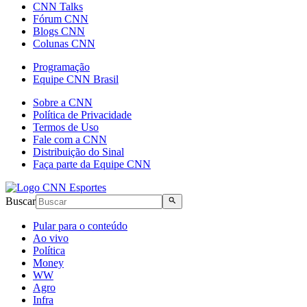
CNN Talks
Fórum CNN
Blogs CNN
Colunas CNN
Programação
Equipe CNN Brasil
Sobre a CNN
Política de Privacidade
Termos de Uso
Fale com a CNN
Distribuição do Sinal
Faça parte da Equipe CNN
Buscar
Pular para o conteúdo
Ao vivo
Política
Money
WW
Agro
Infra