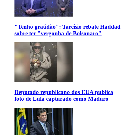
"Tenho gratidão": Tarcísio rebate Haddad
sobre ter "vergonha de Bolsonaro"
Deputado republicano dos EUA publica
foto de Lula capturado como Maduro