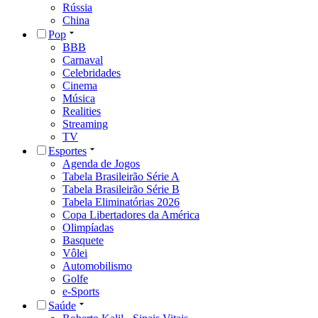
Rússia
China
Pop
BBB
Carnaval
Celebridades
Cinema
Música
Realities
Streaming
TV
Esportes
Agenda de Jogos
Tabela Brasileirão Série A
Tabela Brasileirão Série B
Tabela Eliminatórias 2026
Copa Libertadores da América
Olimpíadas
Basquete
Vôlei
Automobilismo
Golfe
e-Sports
Saúde