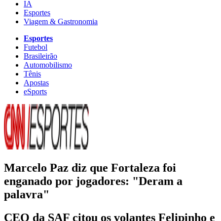
IA
Esportes
Viagem & Gastronomia
Esportes
Futebol
Brasileirão
Automobilismo
Tênis
Apostas
eSports
Marcelo Paz diz que Fortaleza foi
enganado por jogadores: "Deram a
palavra"
CEO da SAF citou os volantes Felipinho e