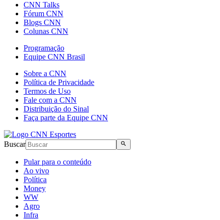
CNN Talks
Fórum CNN
Blogs CNN
Colunas CNN
Programação
Equipe CNN Brasil
Sobre a CNN
Política de Privacidade
Termos de Uso
Fale com a CNN
Distribuição do Sinal
Faça parte da Equipe CNN
Buscar
Pular para o conteúdo
Ao vivo
Política
Money
WW
Agro
Infra