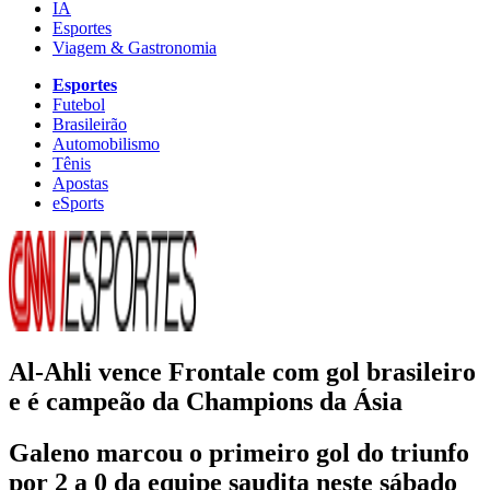
IA
Esportes
Viagem & Gastronomia
Esportes
Futebol
Brasileirão
Automobilismo
Tênis
Apostas
eSports
Al-Ahli vence Frontale com gol brasileiro
e é campeão da Champions da Ásia
Galeno marcou o primeiro gol do triunfo
por 2 a 0 da equipe saudita neste sábado