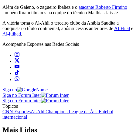
Além de Galeno, o zagueiro Ibañez e o
atacante Roberto Firmino
também foram titulares na equipe do técnico Matthias Jaissle.
A vitória torna o Al-Ahli o terceiro clube da Arábia Saudita a
conquistar o título continental, após sucessos anteriores de
Al-Hilal
e
Al-Ittihad
.
Acompanhe
Esportes
nas Redes Sociais
Siga no
Siga no Forum Inter
Siga no Forum Inter
Tópicos
CNN Esportes
Al-Ahli
Champions League da Ásia
Futebol
internacional
Mais Lidas