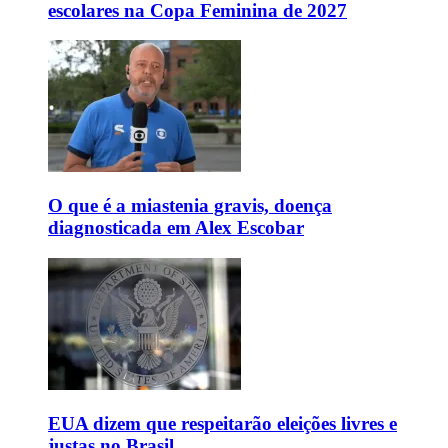
escolares na Copa Feminina de 2027
O que é a miastenia gravis, doença
diagnosticada em Alex Escobar
EUA dizem que respeitarão eleições livres e
justas no Brasil