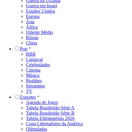
Guerra na Ucrânia
Guerra em Israel
Estados Unidos
Europa
Ásia
África
Oriente Médio
Rússia
China
Pop
BBB
Carnaval
Celebridades
Cinema
Música
Realities
Streaming
TV
Esportes
Agenda de Jogos
Tabela Brasileirão Série A
Tabela Brasileirão Série B
Tabela Eliminatórias 2026
Copa Libertadores da América
Olimpíadas