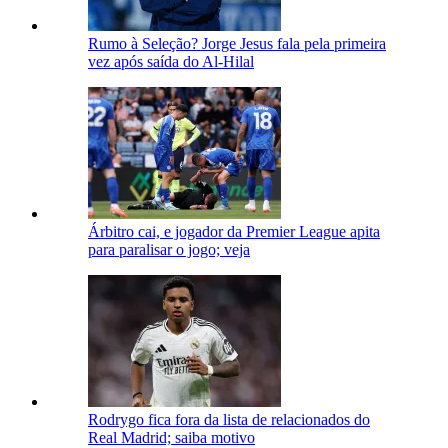
Rumo à Seleção? Jorge Jesus fala pela primeira
vez após saída do Al-Hilal
Árbitro cai, e jogador da Premier League apita
para paralisar o jogo; veja
Rodrygo fica fora da lista de relacionados do
Real Madrid; saiba motivo