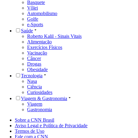
Basquete
Vôlei
Automobilismo
Golfe
e-Sports
Saúde
Roberto Kalil - Sinais Vitais
Alimentação
Exercícios Físicos
Vacinação
Câncer
Drogas
Obesidade
Tecnologia
Nasa
Ciência
Curiosidades
Viagem & Gastronomia
Viagem
Gastronomia
Sobre a CNN Brasil
Aviso Legal e Política de Privacidade
Termos de Uso
Fale com a CNN