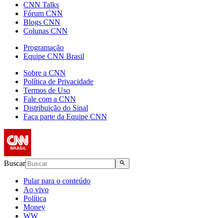
CNN Talks
Fórum CNN
Blogs CNN
Colunas CNN
Programação
Equipe CNN Brasil
Sobre a CNN
Política de Privacidade
Termos de Uso
Fale com a CNN
Distribuição do Sinal
Faça parte da Equipe CNN
Buscar
Pular para o conteúdo
Ao vivo
Política
Money
WW