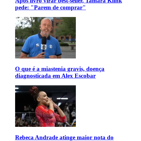
Após livro virar best-seller, Tamara Klink
pede: "Parem de comprar"
O que é a miastenia gravis, doença
diagnosticada em Alex Escobar
Rebeca Andrade atinge maior nota do