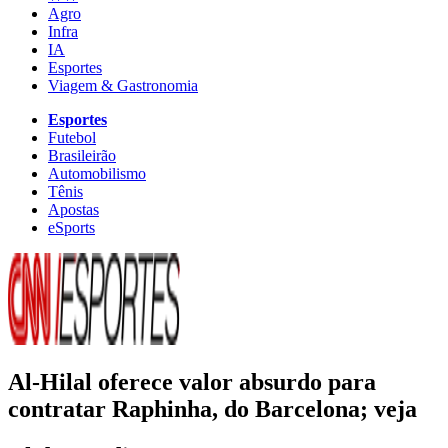
Agro
Infra
IA
Esportes
Viagem & Gastronomia
Esportes
Futebol
Brasileirão
Automobilismo
Tênis
Apostas
eSports
Al-Hilal oferece valor absurdo para
contratar Raphinha, do Barcelona; veja