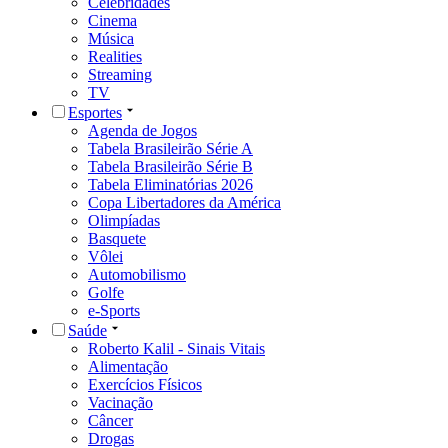
Celebridades
Cinema
Música
Realities
Streaming
TV
Esportes
Agenda de Jogos
Tabela Brasileirão Série A
Tabela Brasileirão Série B
Tabela Eliminatórias 2026
Copa Libertadores da América
Olimpíadas
Basquete
Vôlei
Automobilismo
Golfe
e-Sports
Saúde
Roberto Kalil - Sinais Vitais
Alimentação
Exercícios Físicos
Vacinação
Câncer
Drogas