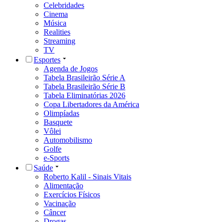
Celebridades
Cinema
Música
Realities
Streaming
TV
Esportes
Agenda de Jogos
Tabela Brasileirão Série A
Tabela Brasileirão Série B
Tabela Eliminatórias 2026
Copa Libertadores da América
Olimpíadas
Basquete
Vôlei
Automobilismo
Golfe
e-Sports
Saúde
Roberto Kalil - Sinais Vitais
Alimentação
Exercícios Físicos
Vacinação
Câncer
Drogas