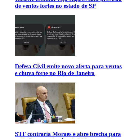
de ventos fortes no estado de SP
Defesa Civil emite novo alerta para ventos
e chuva forte no Rio de Janeiro
STF contraria Moraes e abre brecha para