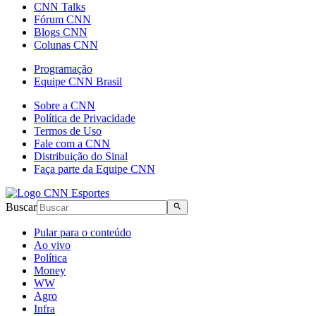
CNN Talks
Fórum CNN
Blogs CNN
Colunas CNN
Programação
Equipe CNN Brasil
Sobre a CNN
Política de Privacidade
Termos de Uso
Fale com a CNN
Distribuição do Sinal
Faça parte da Equipe CNN
Buscar
Pular para o conteúdo
Ao vivo
Política
Money
WW
Agro
Infra