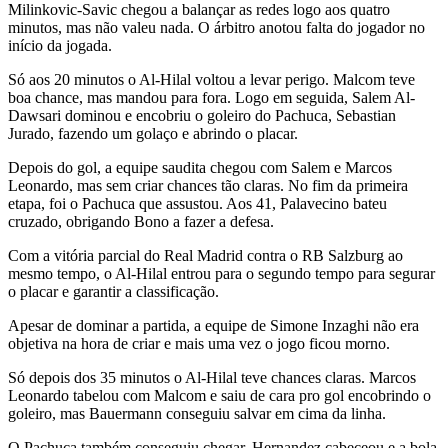
Milinkovic-Savic chegou a balançar as redes logo aos quatro
minutos, mas não valeu nada. O árbitro anotou falta do jogador no
início da jogada.
Só aos 20 minutos o Al-Hilal voltou a levar perigo. Malcom teve
boa chance, mas mandou para fora. Logo em seguida, Salem Al-
Dawsari dominou e encobriu o goleiro do Pachuca, Sebastian
Jurado, fazendo um golaço e abrindo o placar.
Depois do gol, a equipe saudita chegou com Salem e Marcos
Leonardo, mas sem criar chances tão claras. No fim da primeira
etapa, foi o Pachuca que assustou. Aos 41, Palavecino bateu
cruzado, obrigando Bono a fazer a defesa.
Com a vitória parcial do Real Madrid contra o RB Salzburg ao
mesmo tempo, o Al-Hilal entrou para o segundo tempo para segurar
o placar e garantir a classificação.
Apesar de dominar a partida, a equipe de Simone Inzaghi não era
objetiva na hora de criar e mais uma vez o jogo ficou morno.
Só depois dos 35 minutos o Al-Hilal teve chances claras. Marcos
Leonardo tabelou com Malcom e saiu de cara pro gol encobrindo o
goleiro, mas Bauermann conseguiu salvar em cima da linha.
O Pachuca também conseguiu chegar. Hernandez cabeceou e a bola