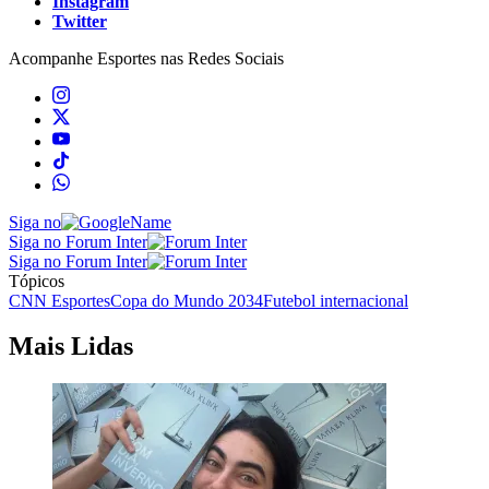
Instagram
Twitter
Acompanhe
Esportes
nas Redes Sociais
Siga no
Siga no Forum Inter
Siga no Forum Inter
Tópicos
CNN Esportes
Copa do Mundo 2034
Futebol internacional
Mais Lidas