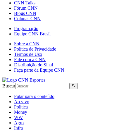
CNN Talks
Fórum CNN
Blogs CNN
Colunas CNN
Programação
Equipe CNN Brasil
Sobre a CNN
Política de Privacidade
Termos de Uso
Fale com a CNN
Distribuição do Sinal
Faça parte da Equipe CNN
Buscar
Pular para o conteúdo
Ao vivo
Política
Money
WW
Agro
Infra