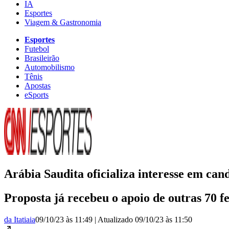
IA
Esportes
Viagem & Gastronomia
Esportes
Futebol
Brasileirão
Automobilismo
Tênis
Apostas
eSports
Arábia Saudita oficializa interesse em ca
Proposta já recebeu o apoio de outras 70 f
da Itatiaia
09/10/23 às 11:49
|
Atualizado
09/10/23 às 11:50