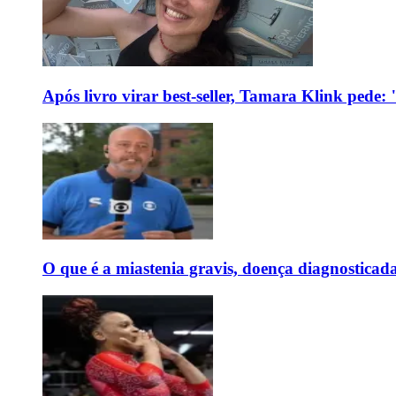
Após livro virar best-seller, Tamara Klink pede
O que é a miastenia gravis, doença diagnostica