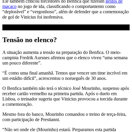
Ele também criticou torcedores do Benfica que fizeram
gestos de
macaco
no jogo de ida, classificando o comportamento como
“deplorável” e “vergonhoso”, além de defender que a comemoração
de gol de Vinicius foi inofensiva.
Tensão no elenco?
A situação aumenta a tensão na preparação do Benfica. O meio-
campista Fredrik Aursnes afirmou que o elenco viveu “uma semana
um pouco diferente”.
“É como uma final amanhã. Temos que vencer um time incrível em
um estádio difícil”, acrescentou o norueguês de 30 anos.
O Benfica também não terá o técnico José Mourinho, suspenso após
receber cartão vermelho na primeira partida. Após o duelo em
Lisboa, o treinador sugeriu que Vinicius provocou a torcida durante
a comemoração.
Mesmo fora do banco, Mourinho comandou o treino de terça-feira,
com participação de Prestianni.
“Não sei onde ele (Mourinho) estará. Preparamos esta partida