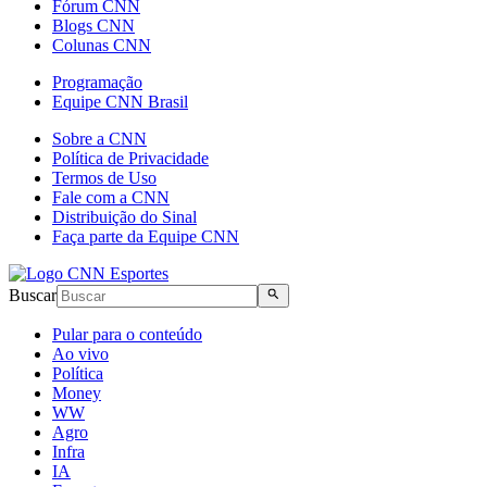
Fórum CNN
Blogs CNN
Colunas CNN
Programação
Equipe CNN Brasil
Sobre a CNN
Política de Privacidade
Termos de Uso
Fale com a CNN
Distribuição do Sinal
Faça parte da Equipe CNN
Buscar
Pular para o conteúdo
Ao vivo
Política
Money
WW
Agro
Infra
IA