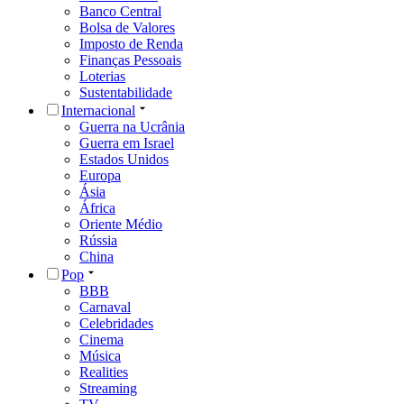
Banco Central
Bolsa de Valores
Imposto de Renda
Finanças Pessoais
Loterias
Sustentabilidade
Internacional
Guerra na Ucrânia
Guerra em Israel
Estados Unidos
Europa
Ásia
África
Oriente Médio
Rússia
China
Pop
BBB
Carnaval
Celebridades
Cinema
Música
Realities
Streaming