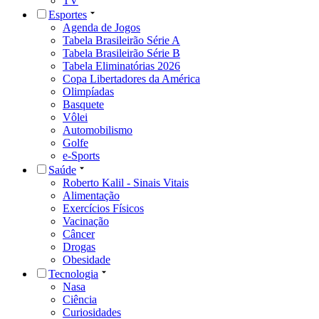
TV
Esportes
Agenda de Jogos
Tabela Brasileirão Série A
Tabela Brasileirão Série B
Tabela Eliminatórias 2026
Copa Libertadores da América
Olimpíadas
Basquete
Vôlei
Automobilismo
Golfe
e-Sports
Saúde
Roberto Kalil - Sinais Vitais
Alimentação
Exercícios Físicos
Vacinação
Câncer
Drogas
Obesidade
Tecnologia
Nasa
Ciência
Curiosidades