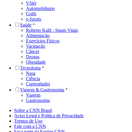
Vôlei
Automobilismo
Golfe
e-Sports
Saúde
Roberto Kalil - Sinais Vitais
Alimentação
Exercícios Físicos
Vacinação
Câncer
Drogas
Obesidade
Tecnologia
Nasa
Ciência
Curiosidades
Viagem & Gastronomia
Viagem
Gastronomia
Sobre a CNN Brasil
Aviso Legal e Política de Privacidade
Termos de Uso
Fale com a CNN
Faça parte da Equipe CNN