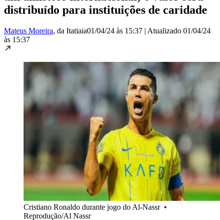
distribuído para instituições de caridade
Mateus Moreira
, da Itatiaia
01/04/24 às 15:37
|
Atualizado
01/04/24
às 15:37
Cristiano Ronaldo durante jogo do Al-Nassr
•
Reprodução/Al Nassr