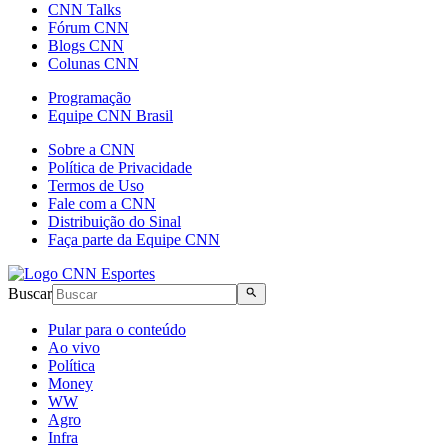
CNN Talks
Fórum CNN
Blogs CNN
Colunas CNN
Programação
Equipe CNN Brasil
Sobre a CNN
Política de Privacidade
Termos de Uso
Fale com a CNN
Distribuição do Sinal
Faça parte da Equipe CNN
Buscar
Pular para o conteúdo
Ao vivo
Política
Money
WW
Agro
Infra