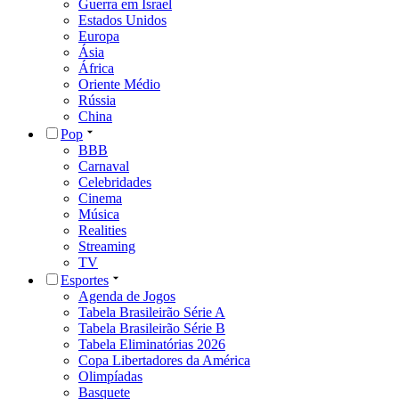
Guerra em Israel
Estados Unidos
Europa
Ásia
África
Oriente Médio
Rússia
China
Pop
BBB
Carnaval
Celebridades
Cinema
Música
Realities
Streaming
TV
Esportes
Agenda de Jogos
Tabela Brasileirão Série A
Tabela Brasileirão Série B
Tabela Eliminatórias 2026
Copa Libertadores da América
Olimpíadas
Basquete