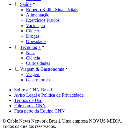
Saúde
Roberto Kalil - Sinais Vitais
Alimentação
Exercícios Físicos
Vacinação
Câncer
Drogas
Obesidade
Tecnologia
Nasa
Ciência
Curiosidades
Viagem & Gastronomia
Viagem
Gastronomia
Sobre a CNN Brasil
Aviso Legal e Política de Privacidade
Termos de Uso
Fale com a CNN
Faça parte da Equipe CNN
© Cable News Network Brasil. Uma empresa NOVUS MÍDIA.
Todos os direitos reservados.