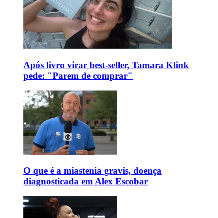
Após livro virar best-seller, Tamara Klink
pede: "Parem de comprar"
O que é a miastenia gravis, doença
diagnosticada em Alex Escobar