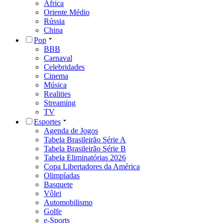
África
Oriente Médio
Rússia
China
Pop
BBB
Carnaval
Celebridades
Cinema
Música
Realities
Streaming
TV
Esportes
Agenda de Jogos
Tabela Brasileirão Série A
Tabela Brasileirão Série B
Tabela Eliminatórias 2026
Copa Libertadores da América
Olimpíadas
Basquete
Vôlei
Automobilismo
Golfe
e-Sports