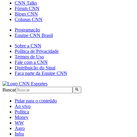
CNN Talks
Fórum CNN
Blogs CNN
Colunas CNN
Programação
Equipe CNN Brasil
Sobre a CNN
Política de Privacidade
Termos de Uso
Fale com a CNN
Distribuição do Sinal
Faça parte da Equipe CNN
Buscar
Pular para o conteúdo
Ao vivo
Política
Money
WW
Agro
Infra