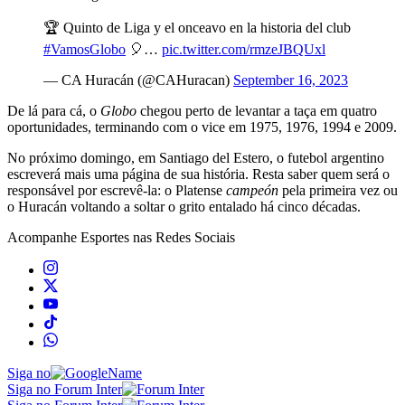
🏆 Quinto de Liga y el onceavo en la historia del club
#VamosGlobo
🎈…
pic.twitter.com/rmzeJBQUxl
— CA Huracán (@CAHuracan)
September 16, 2023
De lá para cá, o
Globo
chegou perto de levantar a taça em quatro
oportunidades, terminando com o vice em 1975, 1976, 1994 e 2009.
No próximo domingo, em Santiago del Estero, o futebol argentino
escreverá mais uma página de sua história. Resta saber quem será o
responsável por escrevê-la: o Platense
campeón
pela primeira vez ou
o Huracán voltando a soltar o grito entalado há cinco décadas.
Acompanhe
Esportes
nas Redes Sociais
Siga no
Siga no Forum Inter