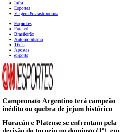
Infra
Esportes
Viagem & Gastronomia
Esportes
Futebol
Brasileirão
Automobilismo
Tênis
Apostas
eSports
Campeonato Argentino terá campeão
inédito ou quebra de jejum histórico
Huracán e Platense se enfrentam pela
decisão do torneio no domingo (1º), em