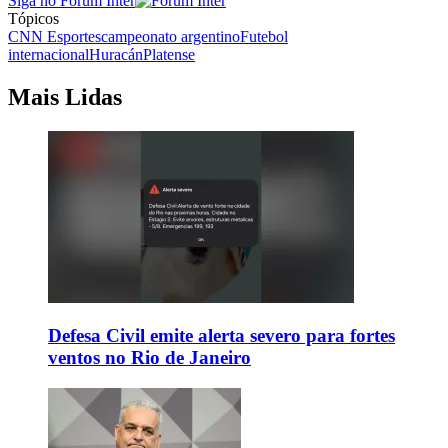
Siga no Forum Inter
Tópicos
CNN Esportes
campeonato argentino
Futebol
internacional
Huracán
Platense
Mais Lidas
Defesa Civil emite alerta severo para fortes
ventos no Rio de Janeiro