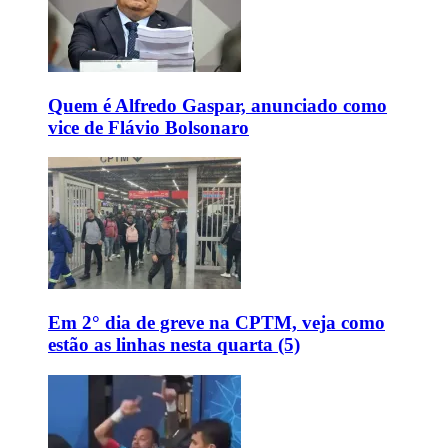
Quem é Alfredo Gaspar, anunciado como
vice de Flávio Bolsonaro
Em 2° dia de greve na CPTM, veja como
estão as linhas nesta quarta (5)