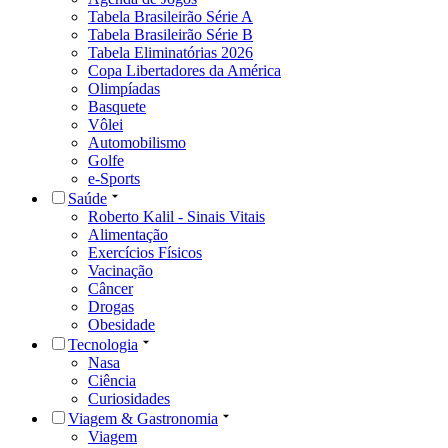
Tabela Brasileirão Série A
Tabela Brasileirão Série B
Tabela Eliminatórias 2026
Copa Libertadores da América
Olimpíadas
Basquete
Vôlei
Automobilismo
Golfe
e-Sports
Saúde
Roberto Kalil - Sinais Vitais
Alimentação
Exercícios Físicos
Vacinação
Câncer
Drogas
Obesidade
Tecnologia
Nasa
Ciência
Curiosidades
Viagem & Gastronomia
Viagem