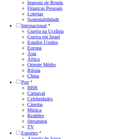
Imposto de Renda
Finanças Pessoais
Loterias
Sustentabilidade
Internacional
Guerra na Ucrânia
Guerra em Israel
Estados Unidos
Europa
Ásia
África
Oriente Médio
Rússia
China
Pop
BBB
Carnaval
Celebridades
Cinema
Música
Realities
Streaming
TV
Esportes
Agenda de Jogos