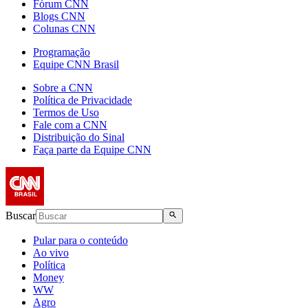
Fórum CNN
Blogs CNN
Colunas CNN
Programação
Equipe CNN Brasil
Sobre a CNN
Política de Privacidade
Termos de Uso
Fale com a CNN
Distribuição do Sinal
Faça parte da Equipe CNN
Buscar
Pular para o conteúdo
Ao vivo
Política
Money
WW
Agro