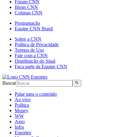
Fórum CNN
Blogs CNN
Colunas CNN
Programação
Equipe CNN Brasil
Sobre a CNN
Política de Privacidade
Termos de Uso
Fale com a CNN
Distribuição do Sinal
Faça parte da Equipe CNN
Buscar
Pular para o conteúdo
Ao vivo
Política
Money
WW
Agro
Infra
Esportes