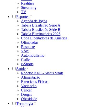
Realities
Streaming
TV
Esportes
Agenda de Jogos
Tabela Brasileirão Série A
Tabela Brasileirão Série B
Tabela Eliminatórias 2026
Copa Libertadores da América
Olimpíadas
Basquete
Vôlei
Automobilismo
Golfe
e-Sports
Saúde
Roberto Kalil - Sinais Vitais
Alimentação
Exercícios Físicos
Vacinação
Câncer
Drogas
Obesidade
Tecnologia