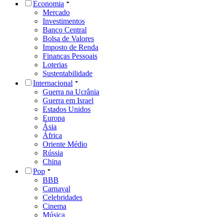
Economia
Mercado
Investimentos
Banco Central
Bolsa de Valores
Imposto de Renda
Finanças Pessoais
Loterias
Sustentabilidade
Internacional
Guerra na Ucrânia
Guerra em Israel
Estados Unidos
Europa
Ásia
África
Oriente Médio
Rússia
China
Pop
BBB
Carnaval
Celebridades
Cinema
Música