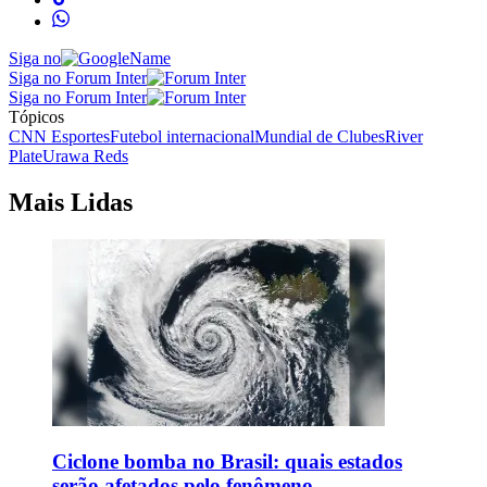
Siga no
Siga no Forum Inter
Siga no Forum Inter
Tópicos
CNN Esportes
Futebol internacional
Mundial de Clubes
River
Plate
Urawa Reds
Mais Lidas
Ciclone bomba no Brasil: quais estados
serão afetados pelo fenômeno