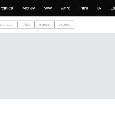
eúdo
Política
Money
WW
Agro
Infra
IA
Es
obilismo
Tênis
Apostas
eSports