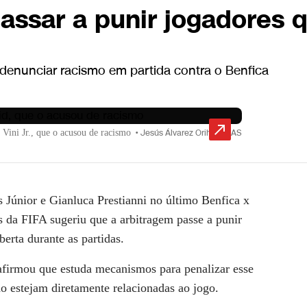
passar a punir jogadores 
denunciar racismo em partida contra o Benfica
 Vini Jr., que o acusou de racismo
•
Jesús Álvarez Orihuela/AS
s Júnior
e
Gianluca Prestianni
no último
Benfica x
os da FIFA sugeriu que a arbitragem passe a punir
erta durante as partidas.
afirmou que estuda mecanismos para penalizar esse
o estejam diretamente relacionadas ao jogo.