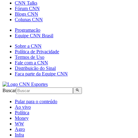
CNN Talks
Fórum CNN
Blogs CNN
Colunas CNN
Programação
Equipe CNN Brasil
Sobre a CNN
Política de Privacidade
Termos de Uso
Fale com a CNN
Distribuição do Sinal
Faça parte da Equipe CNN
Buscar
Pular para o conteúdo
Ao vivo
Política
Money
WW
Agro
Infra