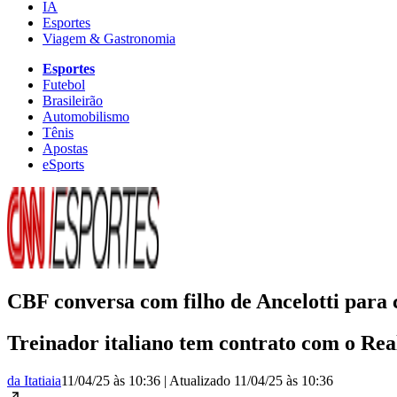
IA
Esportes
Viagem & Gastronomia
Esportes
Futebol
Brasileirão
Automobilismo
Tênis
Apostas
eSports
CBF conversa com filho de Ancelotti para c
Treinador italiano tem contrato com o Rea
da Itatiaia
11/04/25 às 10:36
|
Atualizado
11/04/25 às 10:36