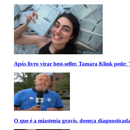
Após livro virar best-seller, Tamara Klink pede
O que é a miastenia gravis, doença diagnostica