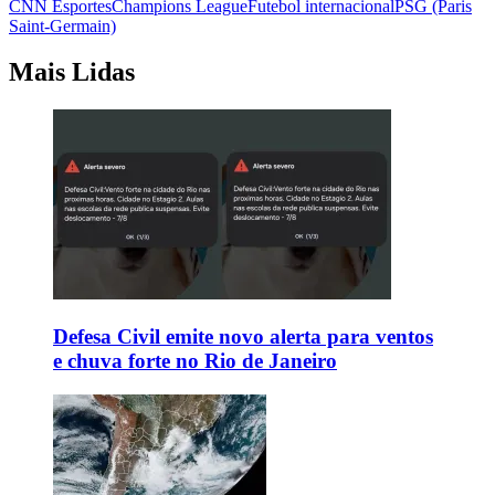
CNN Esportes
Champions League
Futebol internacional
PSG (Paris
Saint-Germain)
Mais Lidas
Defesa Civil emite novo alerta para ventos
e chuva forte no Rio de Janeiro