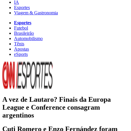
IA
Esportes
Viagem & Gastronomia
Esportes
Futebol
Brasileirão
Automobilismo
Tênis
Apostas
eSports
A vez de Lautaro? Finais da Europa
League e Conference consagram
argentinos
Cuti Romero e Enzo Fernández foram