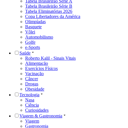
Tabela Brasileirão Série A
Tabela Brasileirão Série B
Tabela Eliminatórias 2026
Copa Libertadores da América
Olimpíadas
Basquete
Vôlei
Automobilismo
Golfe
e-Sports
Saúde
Roberto Kalil - Sinais Vitais
Alimentação
Exercícios Físicos
Vacinação
Câncer
Drogas
Obesidade
Tecnologia
Nasa
Ciência
Curiosidades
Viagem & Gastronomia
Viagem
Gastronomia