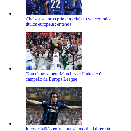
Chelsea se torna primeiro clube a vencer todos
títulos europeus; entenda
Tottenham supera Manchester United e é
campeão da Europa League
Inter de Milão enfrentará sétimo rival diferente