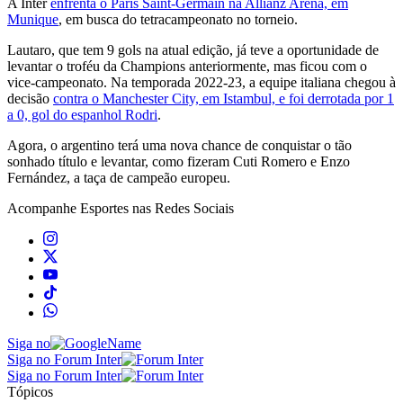
A Inter
enfrenta o Paris Saint-Germain na Allianz Arena, em
Munique
, em busca do tetracampeonato no torneio.
Lautaro, que tem 9 gols na atual edição, já teve a oportunidade de
levantar o troféu da Champions anteriormente, mas ficou com o
vice-campeonato. Na temporada 2022-23, a equipe italiana chegou à
decisão
contra o Manchester City, em Istambul, e foi derrotada por 1
a 0, gol do espanhol Rodri
.
Agora, o argentino terá uma nova chance de conquistar o tão
sonhado título e levantar, como fizeram Cuti Romero e Enzo
Fernández, a taça de campeão europeu.
Acompanhe
Esportes
nas Redes Sociais
Siga no
Siga no Forum Inter
Siga no Forum Inter
Tópicos