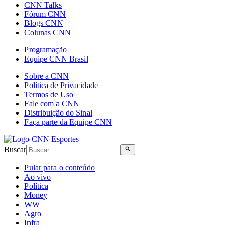
CNN Talks
Fórum CNN
Blogs CNN
Colunas CNN
Programação
Equipe CNN Brasil
Sobre a CNN
Política de Privacidade
Termos de Uso
Fale com a CNN
Distribuição do Sinal
Faça parte da Equipe CNN
Buscar
Pular para o conteúdo
Ao vivo
Política
Money
WW
Agro
Infra