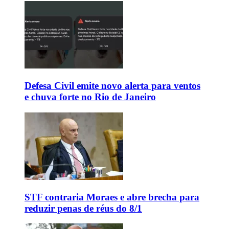
Defesa Civil emite novo alerta para ventos
e chuva forte no Rio de Janeiro
STF contraria Moraes e abre brecha para
reduzir penas de réus do 8/1