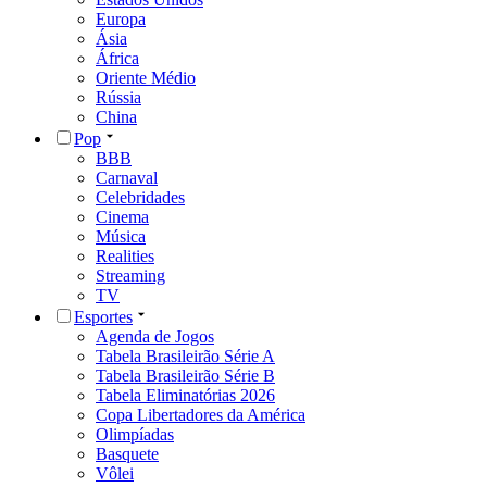
Europa
Ásia
África
Oriente Médio
Rússia
China
Pop
BBB
Carnaval
Celebridades
Cinema
Música
Realities
Streaming
TV
Esportes
Agenda de Jogos
Tabela Brasileirão Série A
Tabela Brasileirão Série B
Tabela Eliminatórias 2026
Copa Libertadores da América
Olimpíadas
Basquete
Vôlei