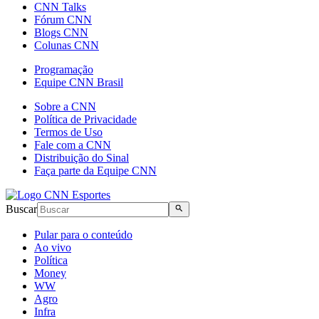
CNN Talks
Fórum CNN
Blogs CNN
Colunas CNN
Programação
Equipe CNN Brasil
Sobre a CNN
Política de Privacidade
Termos de Uso
Fale com a CNN
Distribuição do Sinal
Faça parte da Equipe CNN
Buscar
Pular para o conteúdo
Ao vivo
Política
Money
WW
Agro
Infra