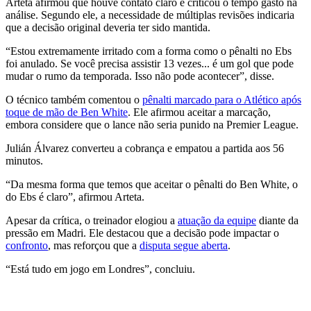
Arteta afirmou que houve contato claro e criticou o tempo gasto na
análise. Segundo ele, a necessidade de múltiplas revisões indicaria
que a decisão original deveria ter sido mantida.
“Estou extremamente irritado com a forma como o pênalti no Ebs
foi anulado. Se você precisa assistir 13 vezes... é um gol que pode
mudar o rumo da temporada. Isso não pode acontecer”, disse.
O técnico também comentou o
pênalti marcado para o Atlético após
toque de mão de Ben White
. Ele afirmou aceitar a marcação,
embora considere que o lance não seria punido na Premier League.
Julián Álvarez converteu a cobrança e empatou a partida aos 56
minutos.
“Da mesma forma que temos que aceitar o pênalti do Ben White, o
do Ebs é claro”, afirmou Arteta.
Apesar da crítica, o treinador elogiou a
atuação da equipe
diante da
pressão em Madri. Ele destacou que a decisão pode impactar o
confronto
, mas reforçou que a
disputa segue aberta
.
“Está tudo em jogo em Londres”, concluiu.