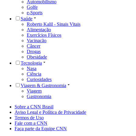
Automobilismo
Golfe
e-Sports
Saúde
Roberto Kalil - Sinais Vitais
Alimentação
Exercícios Físicos
Vacinação
Câncer
Drogas
Obesidade
Tecnologia
Nasa
Ciência
Curiosidades
Viagem & Gastronomia
Viagem
Gastronomia
Sobre a CNN Brasil
Aviso Legal e Política de Privacidade
Termos de Uso
Fale com a CNN
Faça parte da Equipe CNN