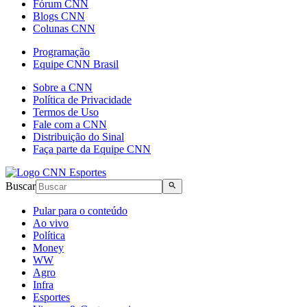
Fórum CNN
Blogs CNN
Colunas CNN
Programação
Equipe CNN Brasil
Sobre a CNN
Política de Privacidade
Termos de Uso
Fale com a CNN
Distribuição do Sinal
Faça parte da Equipe CNN
Buscar
Pular para o conteúdo
Ao vivo
Política
Money
WW
Agro
Infra
Esportes