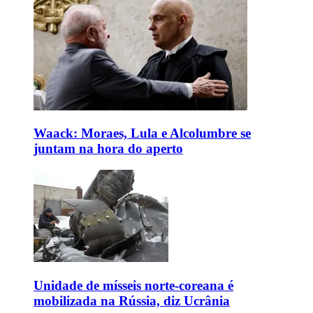
Waack: Moraes, Lula e Alcolumbre se
juntam na hora do aperto
Unidade de mísseis norte-coreana é
mobilizada na Rússia, diz Ucrânia