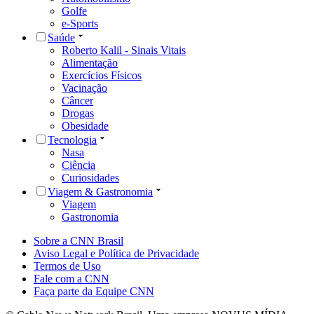
Golfe
e-Sports
Saúde
Roberto Kalil - Sinais Vitais
Alimentação
Exercícios Físicos
Vacinação
Câncer
Drogas
Obesidade
Tecnologia
Nasa
Ciência
Curiosidades
Viagem & Gastronomia
Viagem
Gastronomia
Sobre a CNN Brasil
Aviso Legal e Política de Privacidade
Termos de Uso
Fale com a CNN
Faça parte da Equipe CNN