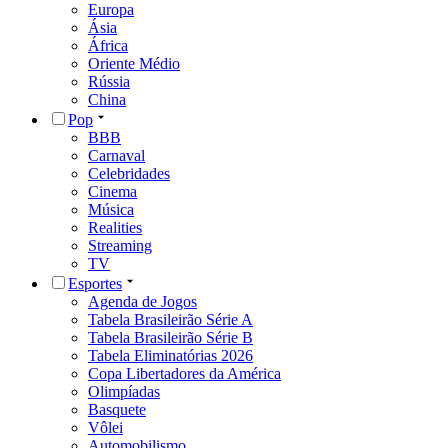
Europa
Ásia
África
Oriente Médio
Rússia
China
Pop
BBB
Carnaval
Celebridades
Cinema
Música
Realities
Streaming
TV
Esportes
Agenda de Jogos
Tabela Brasileirão Série A
Tabela Brasileirão Série B
Tabela Eliminatórias 2026
Copa Libertadores da América
Olimpíadas
Basquete
Vôlei
Automobilismo