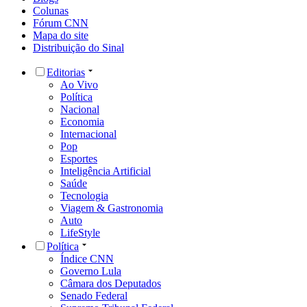
Colunas
Fórum CNN
Mapa do site
Distribuição do Sinal
Editorias
Ao Vivo
Política
Nacional
Economia
Internacional
Pop
Esportes
Inteligência Artificial
Saúde
Tecnologia
Viagem & Gastronomia
Auto
LifeStyle
Política
Índice CNN
Governo Lula
Câmara dos Deputados
Senado Federal