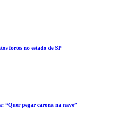
tos fortes no estado de SP
a: “Quer pegar carona na nave”