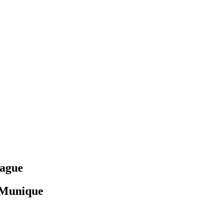
eague
e Munique