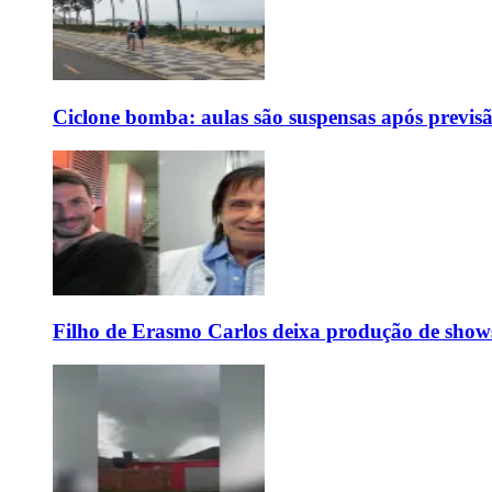
Ciclone bomba: aulas são suspensas após previs
Filho de Erasmo Carlos deixa produção de show