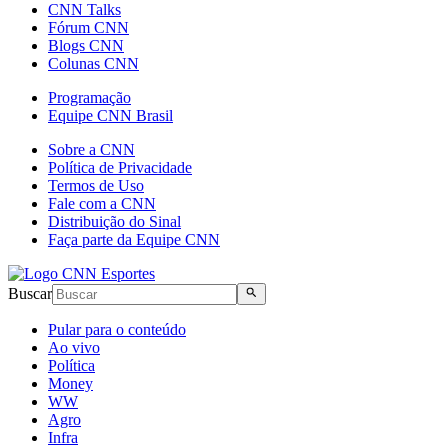
CNN Talks
Fórum CNN
Blogs CNN
Colunas CNN
Programação
Equipe CNN Brasil
Sobre a CNN
Política de Privacidade
Termos de Uso
Fale com a CNN
Distribuição do Sinal
Faça parte da Equipe CNN
Buscar
Pular para o conteúdo
Ao vivo
Política
Money
WW
Agro
Infra