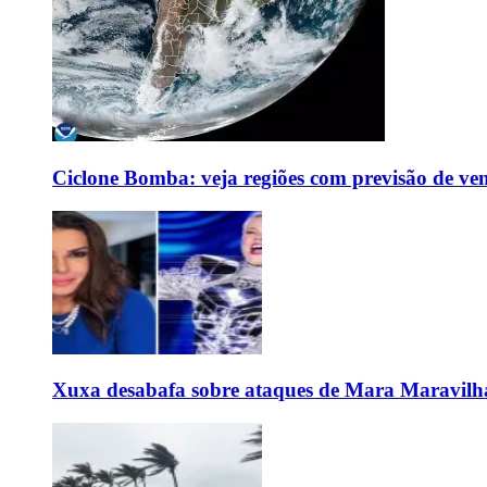
Ciclone Bomba: veja regiões com previsão de ven
Xuxa desabafa sobre ataques de Mara Maravilh