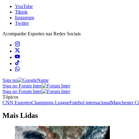
YouTube
Tiktok
Instagram
Twitter
Acompanhe
Esportes
nas Redes Sociais
Siga no
Siga no Forum Inter
Siga no Forum Inter
Tópicos
CNN Esportes
Champions League
Futebol internacional
Manchester Ci
Mais Lidas