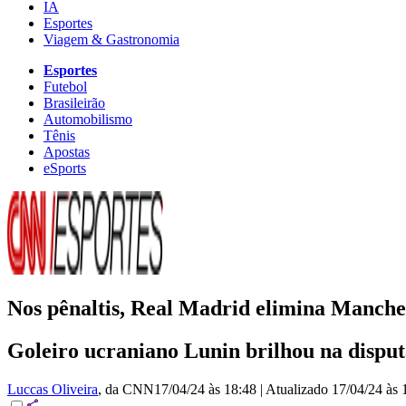
IA
Esportes
Viagem & Gastronomia
Esportes
Futebol
Brasileirão
Automobilismo
Tênis
Apostas
eSports
Nos pênaltis, Real Madrid elimina Manche
Goleiro ucraniano Lunin brilhou na dispu
Luccas Oliveira
, da CNN
17/04/24 às 18:48
|
Atualizado
17/04/24 às 