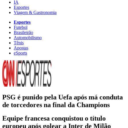
IA
Esportes
Viagem & Gastronomia
Esportes
Futebol
Brasileirão
Automobilismo
Tênis
Apostas
eSports
PSG é punido pela Uefa após má conduta
de torcedores na final da Champions
Equipe francesa conquistou o título
europeu após golear a Inter de Milão