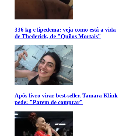
336 kg e lipedema: veja como está a vida
de Thederick, de "Quilos Mortais"
Após livro virar best-seller, Tamara Klink
pede: "Parem de comprar"