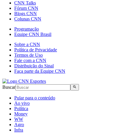
CNN Talks
Fórum CNN
Blogs CNN
Colunas CNN
Programação
Equipe CNN Brasil
Sobre a CNN
Política de Privacidade
Termos de Uso
Fale com a CNN
Distribuição do Sinal
Faça parte da Equipe CNN
Buscar
Pular para o conteúdo
Ao vivo
Política
Money
WW
Agro
Infra