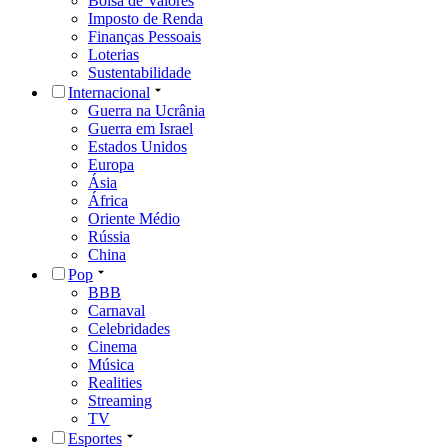
Bolsa de Valores
Imposto de Renda
Finanças Pessoais
Loterias
Sustentabilidade
Internacional
Guerra na Ucrânia
Guerra em Israel
Estados Unidos
Europa
Ásia
África
Oriente Médio
Rússia
China
Pop
BBB
Carnaval
Celebridades
Cinema
Música
Realities
Streaming
TV
Esportes