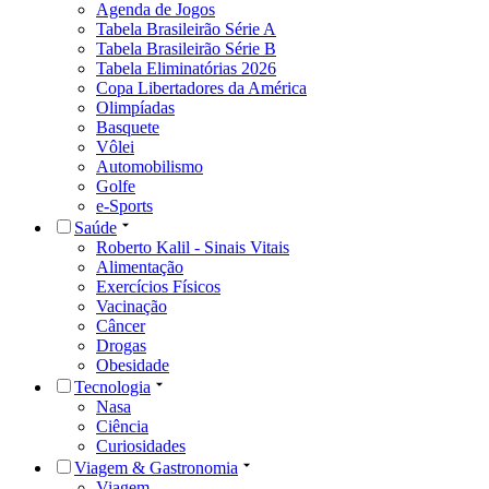
Agenda de Jogos
Tabela Brasileirão Série A
Tabela Brasileirão Série B
Tabela Eliminatórias 2026
Copa Libertadores da América
Olimpíadas
Basquete
Vôlei
Automobilismo
Golfe
e-Sports
Saúde
Roberto Kalil - Sinais Vitais
Alimentação
Exercícios Físicos
Vacinação
Câncer
Drogas
Obesidade
Tecnologia
Nasa
Ciência
Curiosidades
Viagem & Gastronomia
Viagem