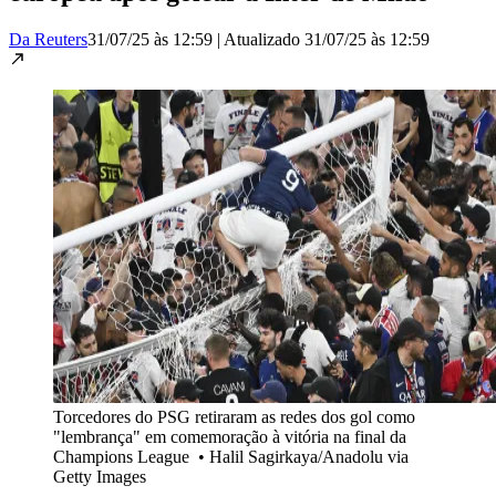
Da Reuters
31/07/25 às 12:59
|
Atualizado
31/07/25 às 12:59
Torcedores do PSG retiraram as redes dos gol como
"lembrança" em comemoração à vitória na final da
Champions League
•
Halil Sagirkaya/Anadolu via
Getty Images