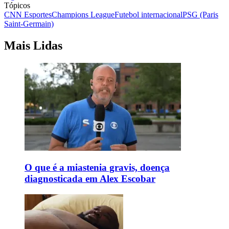
Tópicos
CNN Esportes
Champions League
Futebol internacional
PSG (Paris
Saint-Germain)
Mais Lidas
O que é a miastenia gravis, doença
diagnosticada em Alex Escobar