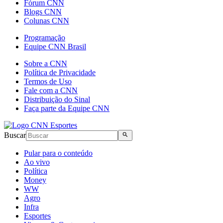
Fórum CNN
Blogs CNN
Colunas CNN
Programação
Equipe CNN Brasil
Sobre a CNN
Política de Privacidade
Termos de Uso
Fale com a CNN
Distribuição do Sinal
Faça parte da Equipe CNN
Buscar
Pular para o conteúdo
Ao vivo
Política
Money
WW
Agro
Infra
Esportes