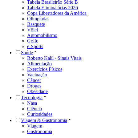
Tabela Brasileirão Série B
Tabela Eliminatórias 2026
Copa Libertadores da América
Olimpíadas
Basquete
Vôlei
Automobilismo
Golfe
e-Sports
Saúde
Roberto Kalil - Sinais Vitais
Alimentação
Exercícios Físicos
Vacinação
Câncer
Drogas
Obesidade
Tecnologia
Nasa
Ciência
Curiosidades
Viagem & Gastronomia
Viagem
Gastronomia