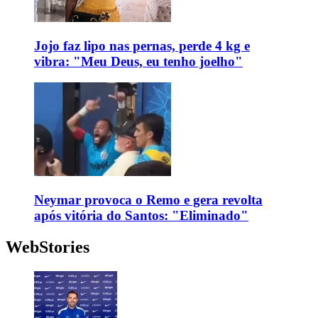
Jojo faz lipo nas pernas, perde 4 kg e
vibra: "Meu Deus, eu tenho joelho"
Neymar provoca o Remo e gera revolta
após vitória do Santos: "Eliminado"
WebStories