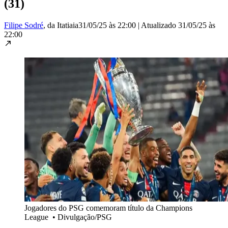
(31)
Filipe Sodré
, da Itatiaia
31/05/25 às 22:00
|
Atualizado
31/05/25 às
22:00
Jogadores do PSG comemoram título da Champions
League
•
Divulgação/PSG