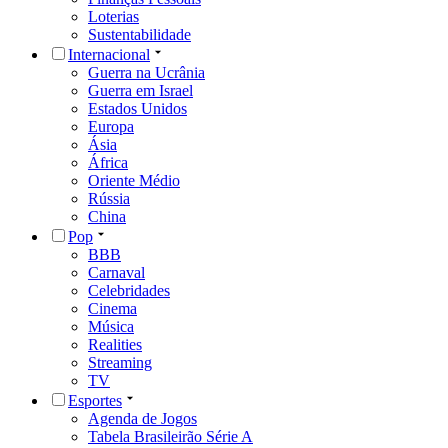
Loterias
Sustentabilidade
Internacional
Guerra na Ucrânia
Guerra em Israel
Estados Unidos
Europa
Ásia
África
Oriente Médio
Rússia
China
Pop
BBB
Carnaval
Celebridades
Cinema
Música
Realities
Streaming
TV
Esportes
Agenda de Jogos
Tabela Brasileirão Série A