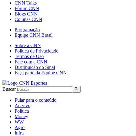
CNN Talks
Fórum CNN
Blogs CNN
Colunas CNN
Programação
Equipe CNN Brasil
Sobre a CNN
Política de Privacidade
Termos de Uso
Fale com a CNN
Distribuição do Sinal
Faça parte da Equipe CNN
Buscar
Pular para o conteúdo
Ao vivo
Política
Money
WW
Agro
Infra