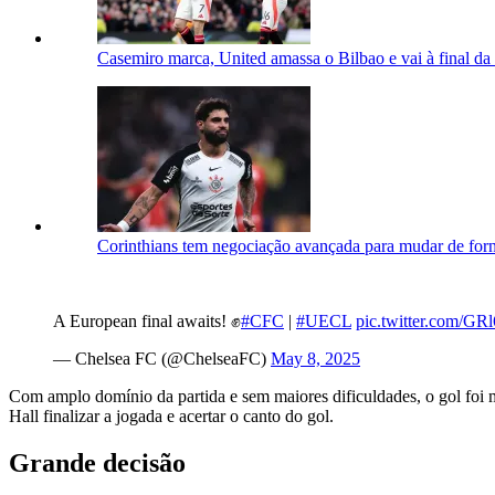
Casemiro marca, United amassa o Bilbao e vai à final d
Corinthians tem negociação avançada para mudar de for
A European final awaits! ✊
#CFC
|
#UECL
pic.twitter.com/G
— Chelsea FC (@ChelseaFC)
May 8, 2025
Com amplo domínio da partida e sem maiores dificuldades, o gol foi
Hall finalizar a jogada e acertar o canto do gol.
Grande decisão