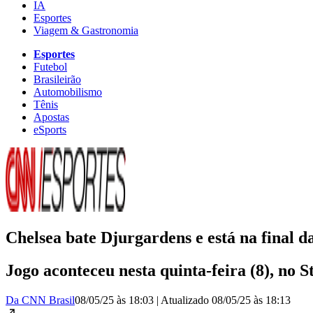
IA
Esportes
Viagem & Gastronomia
Esportes
Futebol
Brasileirão
Automobilismo
Tênis
Apostas
eSports
Chelsea bate Djurgardens e está na final 
Jogo aconteceu nesta quinta-feira (8), no
Da CNN Brasil
08/05/25 às 18:03
|
Atualizado
08/05/25 às 18:13