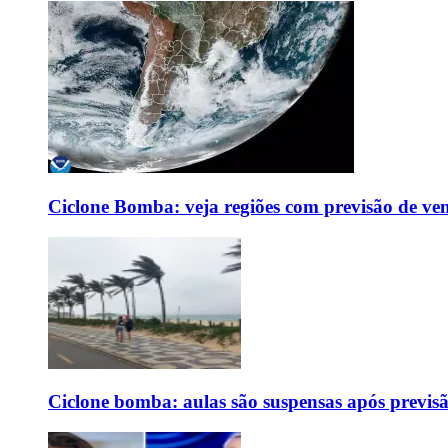
Ciclone Bomba: veja regiões com previsão de ven
Ciclone bomba: aulas são suspensas após previs