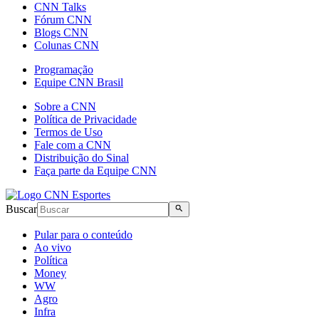
CNN Talks
Fórum CNN
Blogs CNN
Colunas CNN
Programação
Equipe CNN Brasil
Sobre a CNN
Política de Privacidade
Termos de Uso
Fale com a CNN
Distribuição do Sinal
Faça parte da Equipe CNN
Buscar
Pular para o conteúdo
Ao vivo
Política
Money
WW
Agro
Infra