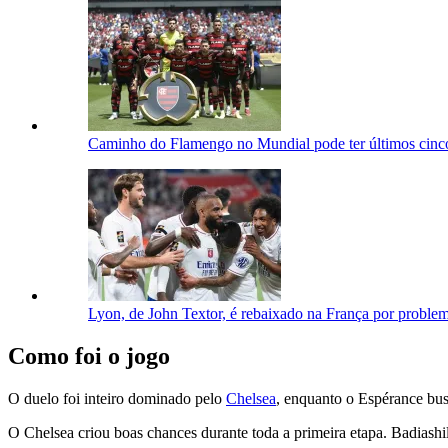
Caminho do Flamengo no Mundial pode ter últimos cin
Lyon, de John Textor, é rebaixado na França por problem
Como foi o jogo
O duelo foi inteiro dominado pelo
Chelsea
, enquanto o Espérance bus
O Chelsea criou boas chances durante toda a primeira etapa. Badias