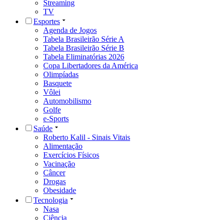
Streaming
TV
Esportes
Agenda de Jogos
Tabela Brasileirão Série A
Tabela Brasileirão Série B
Tabela Eliminatórias 2026
Copa Libertadores da América
Olimpíadas
Basquete
Vôlei
Automobilismo
Golfe
e-Sports
Saúde
Roberto Kalil - Sinais Vitais
Alimentação
Exercícios Físicos
Vacinação
Câncer
Drogas
Obesidade
Tecnologia
Nasa
Ciência