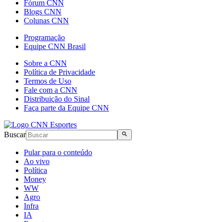
Fórum CNN
Blogs CNN
Colunas CNN
Programação
Equipe CNN Brasil
Sobre a CNN
Política de Privacidade
Termos de Uso
Fale com a CNN
Distribuição do Sinal
Faça parte da Equipe CNN
Buscar
Pular para o conteúdo
Ao vivo
Política
Money
WW
Agro
Infra
IA