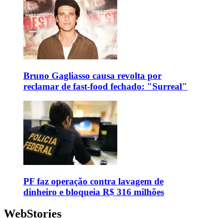
Bruno Gagliasso causa revolta por
reclamar de fast-food fechado: "Surreal"
PF faz operação contra lavagem de
dinheiro e bloqueia R$ 316 milhões
WebStories