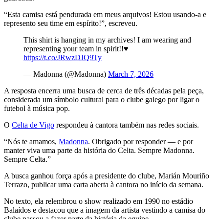
“Esta camisa está pendurada em meus arquivos! Estou usando-a e
represento seu time em espírito!”, escreveu.
This shirt is hanging in my archives! I am wearing and
representing your team in spirit!!♥️
https://t.co/JRwzDJQ9Ty
— Madonna (@Madonna)
March 7, 2026
A resposta encerra uma busca de cerca de três décadas pela peça,
considerada um símbolo cultural para o clube galego por ligar o
futebol à música pop.
O
Celta de Vigo
respondeu à cantora também nas redes sociais.
“Nós te amamos,
Madonna
. Obrigado por responder — e por
manter viva uma parte da história do Celta. Sempre Madonna.
Sempre Celta.”
A busca ganhou força após a presidente do clube, Marián Mouriño
Terrazo, publicar uma carta aberta à cantora no início da semana.
No texto, ela relembrou o show realizado em 1990 no estádio
Balaídos e destacou que a imagem da artista vestindo a camisa do
clube passou a fazer parte da história da equipe.