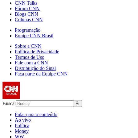
CNN Talks
Fórum CNN
Blogs CNN
Colunas CNN
Programação
Equipe CNN Brasil
Sobre a CNN
Política de Privacidade
Termos de Uso
Fale com a CNN
Distribuição do Sinal
Faça parte da Equipe CNN
Buscar
Pular para o conteúdo
Ao vivo
Política
Money
WW