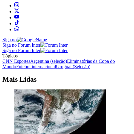
Siga no
Siga no Forum Inter
Siga no Forum Inter
Tópicos
CNN Esportes
Argentina (seleção)
Eliminatórias da Copa do
Mundo
Futebol internacional
Uruguai (Seleção)
Mais Lidas