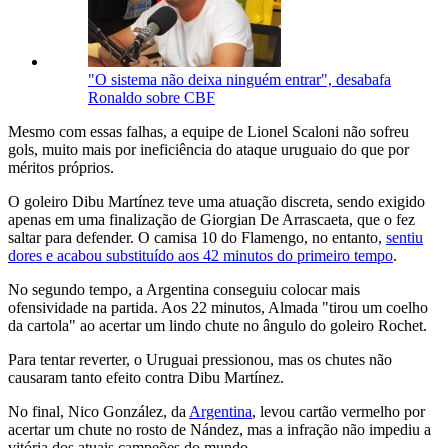
"O sistema não deixa ninguém entrar", desabafa
Ronaldo sobre CBF
Mesmo com essas falhas, a equipe de Lionel Scaloni não sofreu
gols, muito mais por ineficiência do ataque uruguaio do que por
méritos próprios.
O goleiro Dibu Martínez teve uma atuação discreta, sendo exigido
apenas em uma finalização de Giorgian De Arrascaeta, que o fez
saltar para defender. O camisa 10 do Flamengo, no entanto,
sentiu
dores e acabou substituído aos 42 minutos do primeiro tempo
.
No segundo tempo, a Argentina conseguiu colocar mais
ofensividade na partida. Aos 22 minutos, Almada "tirou um coelho
da cartola" ao acertar um lindo chute no ângulo do goleiro Rochet.
Para tentar reverter, o Uruguai pressionou, mas os chutes não
causaram tanto efeito contra Dibu Martínez.
No final, Nico González, da
Argentina
, levou cartão vermelho por
acertar um chute no rosto de Nández, mas a infração não impediu a
vitória dos atuais campeões do mundo.