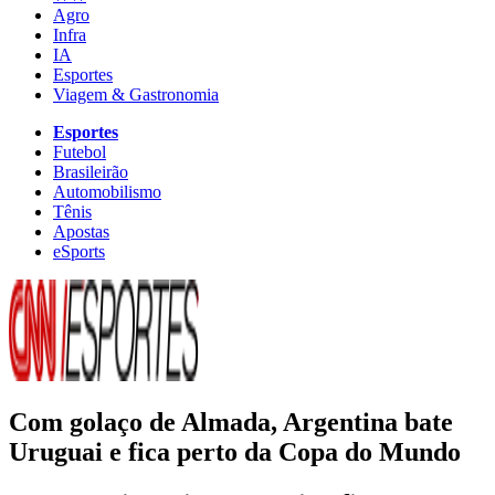
Agro
Infra
IA
Esportes
Viagem & Gastronomia
Esportes
Futebol
Brasileirão
Automobilismo
Tênis
Apostas
eSports
Com golaço de Almada, Argentina bate
Uruguai e fica perto da Copa do Mundo