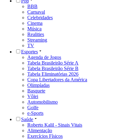
Pop
BBB
Carnaval
Celebridades
Cinema
Música
Realities
Streaming
TV
Esportes
Agenda de Jogos
Tabela Brasileirão Série A
Tabela Brasileirão Série B
Tabela Eliminatórias 2026
Copa Libertadores da América
Olimpíadas
Basquete
Vôlei
Automobilismo
Golfe
e-Sports
Saúde
Roberto Kalil - Sinais Vitais
Alimentação
Exercícios Físicos