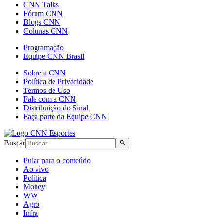
CNN Talks
Fórum CNN
Blogs CNN
Colunas CNN
Programação
Equipe CNN Brasil
Sobre a CNN
Política de Privacidade
Termos de Uso
Fale com a CNN
Distribuição do Sinal
Faça parte da Equipe CNN
Buscar
Pular para o conteúdo
Ao vivo
Política
Money
WW
Agro
Infra