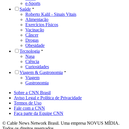
e-Sports
Saúde
Roberto Kalil - Sinais Vitais
Alimentação
Exercícios Físicos
Vacinação
Câncer
Drogas
Obesidade
Tecnologia
Nasa
Ciência
Curiosidades
Viagem & Gastronomia
Viagem
Gastronomia
Sobre a CNN Brasil
Aviso Legal e Política de Privacidade
Termos de Uso
Fale com a CNN
Faça parte da Equipe CNN
© Cable News Network Brasil. Uma empresa NOVUS MÍDIA.
Todos os direitos reservados.