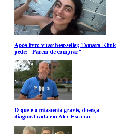
Após livro virar best-seller, Tamara Klink
pede: "Parem de comprar"
O que é a miastenia gravis, doença
diagnosticada em Alex Escobar