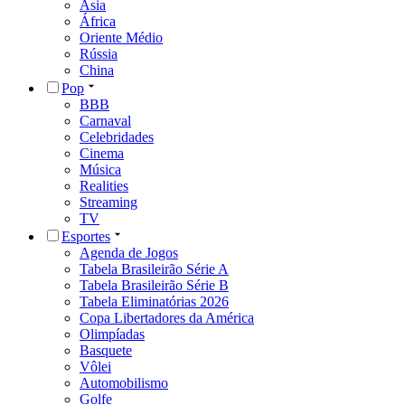
Ásia
África
Oriente Médio
Rússia
China
Pop
BBB
Carnaval
Celebridades
Cinema
Música
Realities
Streaming
TV
Esportes
Agenda de Jogos
Tabela Brasileirão Série A
Tabela Brasileirão Série B
Tabela Eliminatórias 2026
Copa Libertadores da América
Olimpíadas
Basquete
Vôlei
Automobilismo
Golfe