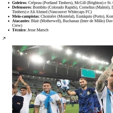
Goleiros
: Crépeau (Portland Timbers), McGill (Brighton) e St.
Defensores
: Bombito (Colorado Rapids), Cornelius (Malmö), Da
Timbers) e Ali Ahmed (Vancouver Whitecaps FC)
Meio-campistas
: Choinière (Montréal), Eustáquio (Porto), Ko
Atacantes
: Blair (Motherwell), Buchanan (Inter de Milão) Dav
Crew)
Técnico
: Jesse Marsch