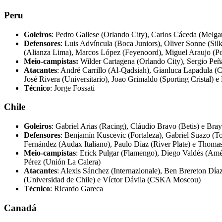
Peru
Goleiros
: Pedro Gallese (Orlando City), Carlos Cáceda (Melga
Defensores
: Luis Advíncula (Boca Juniors), Oliver Sonne (S
(Alianza Lima), Marcos López (Feyenoord), Miguel Araujo (Por
Meio-campistas:
Wilder Cartagena (Orlando City), Sergio Peña
Atacantes
: André Carrillo (Al-Qadsiah), Gianluca Lapadula (C
José Rivera (Universitario), Joao Grimaldo (Sporting Cristal) e
Técnico
: Jorge Fossati
Chile
Goleiros
: Gabriel Arias (Racing), Cláudio Bravo (Betis) e Bra
Defensores
: Benjamín Kuscevic (Fortaleza), Gabriel Suazo (T
Fernández (Audax Italiano), Paulo Díaz (River Plate) e Thom
Meio-campistas
: Erick Pulgar (Flamengo), Diego Valdés (Am
Pérez (Unión La Calera)
Atacantes
: Alexis Sánchez (Internazionale), Ben Brereton Dí
(Universidad de Chile) e Víctor Dávila (CSKA Moscou)
Técnico
: Ricardo Gareca
Canadá