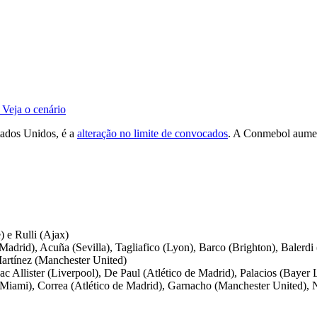
 Veja o cenário
tados Unidos, é a
alteração no limite de convocados
. A Conmebol aum
) e Rulli (Ajax)
 Madrid), Acuña (Sevilla), Tagliafico (Lyon), Barco (Brighton), Balerd
Martínez (Manchester United)
c Allister (Liverpool), De Paul (Atlético de Madrid), Palacios (Baye
 Miami), Correa (Atlético de Madrid), Garnacho (Manchester United), N