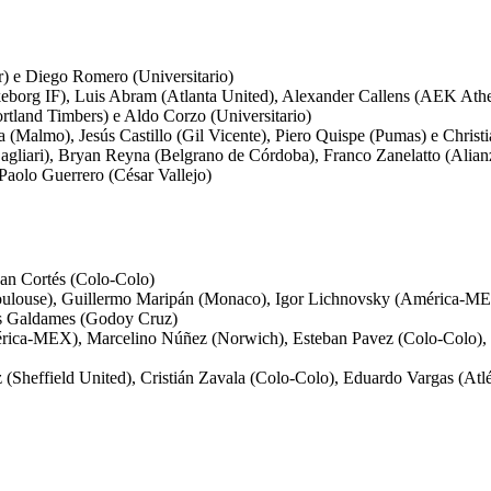
r) e Diego Romero (Universitario)
ilkeborg IF), Luis Abram (Atlanta United), Alexander Callens (AEK At
tland Timbers) e Aldo Corzo (Universitario)
 (Malmo), Jesús Castillo (Gil Vicente), Piero Quispe (Pumas) e Christ
agliari), Bryan Reyna (Belgrano de Córdoba), Franco Zanelatto (Alianz
 Paolo Guerrero (César Vallejo)
yan Cortés (Colo-Colo)
oulouse), Guillermo Maripán (Monaco), Igor Lichnovsky (América-MEX),
as Galdames (Godoy Cruz)
érica-MEX), Marcelino Núñez (Norwich), Esteban Pavez (Colo-Colo), R
az (Sheffield United), Cristián Zavala (Colo-Colo), Eduardo Vargas (