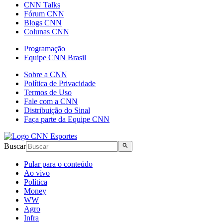
CNN Talks
Fórum CNN
Blogs CNN
Colunas CNN
Programação
Equipe CNN Brasil
Sobre a CNN
Política de Privacidade
Termos de Uso
Fale com a CNN
Distribuição do Sinal
Faça parte da Equipe CNN
Buscar
Pular para o conteúdo
Ao vivo
Política
Money
WW
Agro
Infra