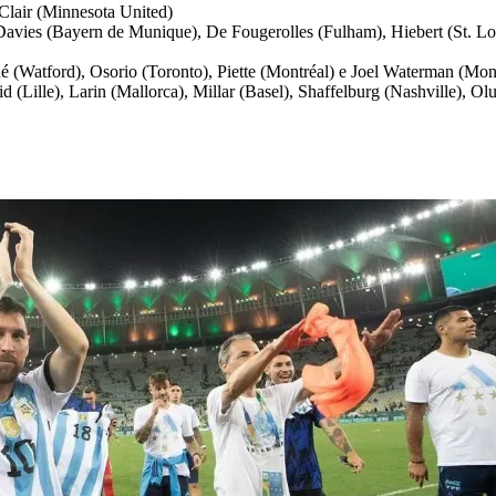
 Clair (Minnesota United)
vies (Bayern de Munique), De Fougerolles (Fulham), Hiebert (St. Loui
né (Watford), Osorio (Toronto), Piette (Montréal) e Joel Waterman (Mon
id (Lille), Larin (Mallorca), Millar (Basel), Shaffelburg (Nashville)