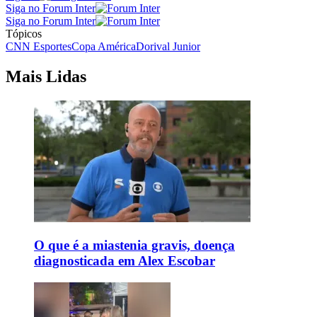
Siga no Forum Inter
Siga no Forum Inter
Tópicos
CNN Esportes
Copa América
Dorival Junior
Mais Lidas
O que é a miastenia gravis, doença
diagnosticada em Alex Escobar