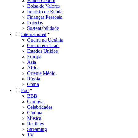
Banco Central
Bolsa de Valores
Imposto de Renda
Finanças Pessoais
Loterias
Sustentabilidade
Internacional
Guerra na Ucrânia
Guerra em Israel
Estados Unidos
Europa
Ásia
África
Oriente Médio
Rússia
China
Pop
BBB
Carnaval
Celebridades
Cinema
Música
Realities
Streaming
TV