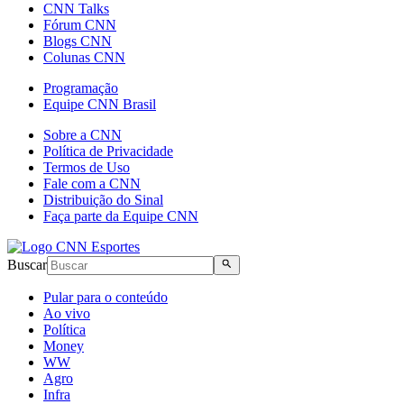
CNN Talks
Fórum CNN
Blogs CNN
Colunas CNN
Programação
Equipe CNN Brasil
Sobre a CNN
Política de Privacidade
Termos de Uso
Fale com a CNN
Distribuição do Sinal
Faça parte da Equipe CNN
Buscar
Pular para o conteúdo
Ao vivo
Política
Money
WW
Agro
Infra