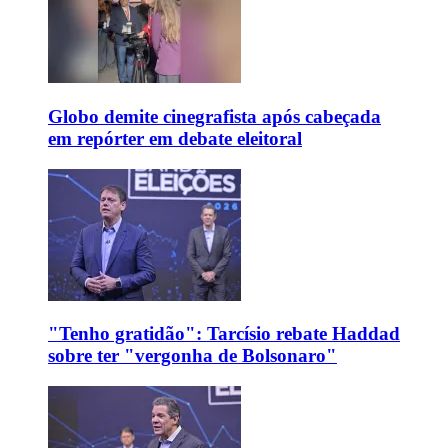
Globo demite cinegrafista após cabeçada
em repórter em debate eleitoral
"Tenho gratidão": Tarcísio rebate Haddad
sobre ter "vergonha de Bolsonaro"