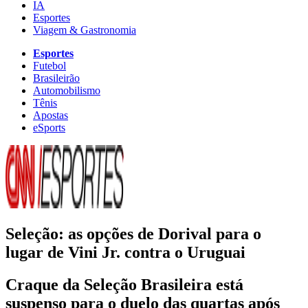
IA
Esportes
Viagem & Gastronomia
Esportes
Futebol
Brasileirão
Automobilismo
Tênis
Apostas
eSports
Seleção: as opções de Dorival para o
lugar de Vini Jr. contra o Uruguai
Craque da Seleção Brasileira está
suspenso para o duelo das quartas após