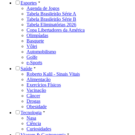
Esportes
Agenda de Jogos
Tabela Brasileirão Série A
Tabela Brasileirão Série B
Tabela Eliminatórias 2026
Copa Libertadores da América
Olimpíadas
Basquete
Vôlei
Automobilismo
Golfe
e-Sports
Saúde
Roberto Kalil - Sinais Vitais
Alimentação
Exercícios Físicos
Vacinação
Câncer
Drogas
Obesidade
Tecnologia
Nasa
Ciência
Curiosidades
Viagem & Gastronomia