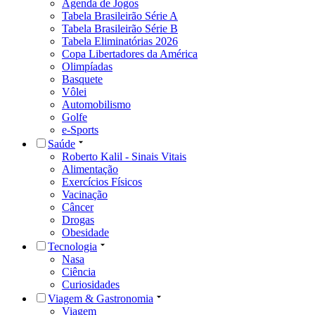
Agenda de Jogos
Tabela Brasileirão Série A
Tabela Brasileirão Série B
Tabela Eliminatórias 2026
Copa Libertadores da América
Olimpíadas
Basquete
Vôlei
Automobilismo
Golfe
e-Sports
Saúde
Roberto Kalil - Sinais Vitais
Alimentação
Exercícios Físicos
Vacinação
Câncer
Drogas
Obesidade
Tecnologia
Nasa
Ciência
Curiosidades
Viagem & Gastronomia
Viagem