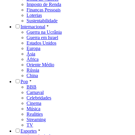
Imposto de Renda
Finanças Pessoais
Loterias
Sustentabilidade
Internacional
Guerra na Ucrânia
Guerra em Israel
Estados Unidos
Europa
Ásia
África
Oriente Médio
Rússia
China
Pop
BBB
Carnaval
Celebridades
Cinema
Música
Realities
Streaming
TV
Esportes