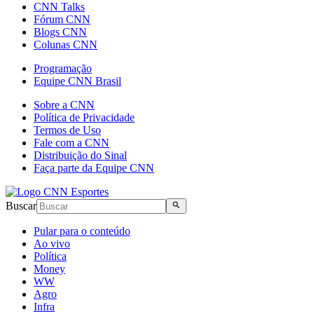
CNN Talks
Fórum CNN
Blogs CNN
Colunas CNN
Programação
Equipe CNN Brasil
Sobre a CNN
Política de Privacidade
Termos de Uso
Fale com a CNN
Distribuição do Sinal
Faça parte da Equipe CNN
Buscar
Pular para o conteúdo
Ao vivo
Política
Money
WW
Agro
Infra