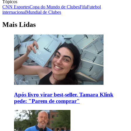
Tópicos
CNN Esportes
Copa do Mundo de Clubes
Fifa
Futebol
internacional
Mundial de Clubes
Mais Lidas
Após livro virar best-seller, Tamara Klink
pede: "Parem de comprar"