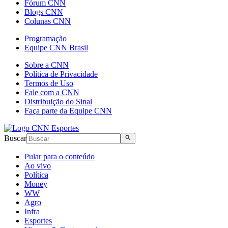
Fórum CNN
Blogs CNN
Colunas CNN
Programação
Equipe CNN Brasil
Sobre a CNN
Política de Privacidade
Termos de Uso
Fale com a CNN
Distribuição do Sinal
Faça parte da Equipe CNN
Buscar
Pular para o conteúdo
Ao vivo
Política
Money
WW
Agro
Infra
Esportes