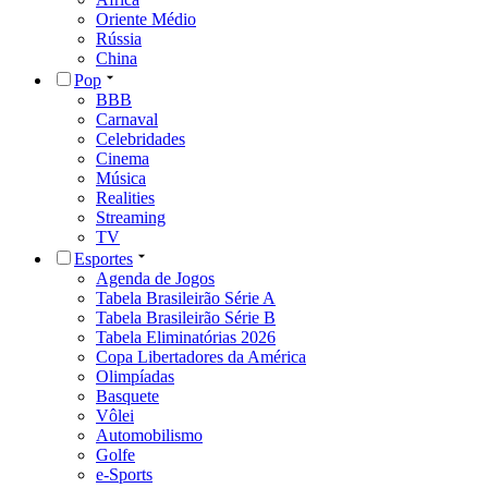
Oriente Médio
Rússia
China
Pop
BBB
Carnaval
Celebridades
Cinema
Música
Realities
Streaming
TV
Esportes
Agenda de Jogos
Tabela Brasileirão Série A
Tabela Brasileirão Série B
Tabela Eliminatórias 2026
Copa Libertadores da América
Olimpíadas
Basquete
Vôlei
Automobilismo
Golfe
e-Sports