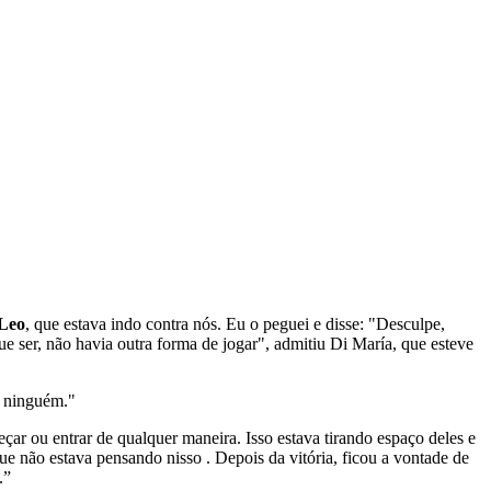
 Leo
, que estava indo contra nós. Eu o peguei e disse: "Desculpe,
ue ser, não havia outra forma de jogar", admitiu Di María, que esteve
a ninguém."
ar ou entrar de qualquer maneira. Isso estava tirando espaço deles e
e não estava pensando nisso . Depois da vitória, ficou a vontade de
.”