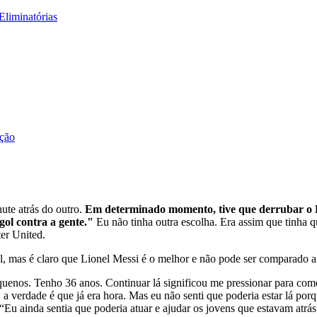
 Eliminatórias
ição
ute atrás do outro.
Em determinado momento, tive que derrubar o
gol contra a gente."
Eu não tinha outra escolha. Era assim que tinha q
er United.
bol, mas é claro que Lionel Messi é o melhor e não pode ser comparado 
enos. Tenho 36 anos. Continuar lá significou me pressionar para começ
 verdade é que já era hora. Mas eu não senti que poderia estar lá porqu
“Eu ainda sentia que poderia atuar e ajudar os jovens que estavam atrás