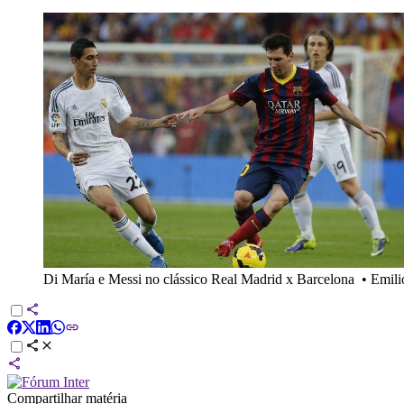
Di María e Messi no clássico Real Madrid x Barcelona
•
Emili
Compartilhar matéria