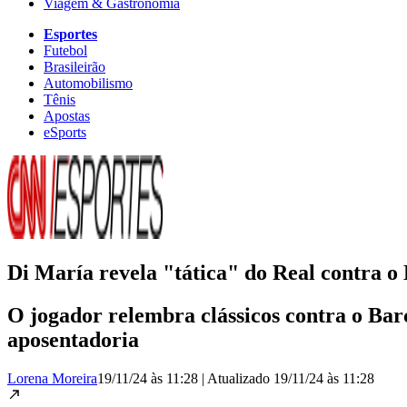
Viagem & Gastronomia
Esportes
Futebol
Brasileirão
Automobilismo
Tênis
Apostas
eSports
Di María revela "tática" do Real contra o
O jogador relembra clássicos contra o Barce
aposentadoria
Lorena Moreira
19/11/24 às 11:28
|
Atualizado
19/11/24 às 11:28