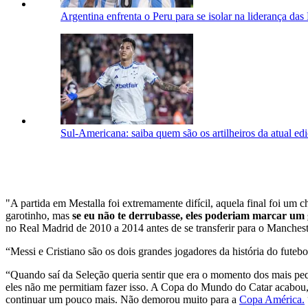
Argentina enfrenta o Peru para se isolar na liderança das
Sul-Americana: saiba quem são os artilheiros da atual ed
"A partida em Mestalla foi extremamente difícil, aquela final foi um ch
garotinho, mas
se eu não te derrubasse, eles poderiam marcar um 
no Real Madrid de 2010 a 2014 antes de se transferir para o Manchest
“Messi e Cristiano são os dois grandes jogadores da história do fute
“Quando saí da Seleção queria sentir que era o momento dos mais pequ
eles não me permitiam fazer isso. A Copa do Mundo do Catar acabou, a
continuar um pouco mais. Não demorou muito para a
Copa América.