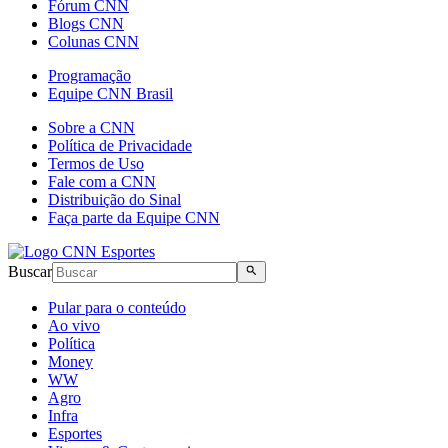
Fórum CNN
Blogs CNN
Colunas CNN
Programação
Equipe CNN Brasil
Sobre a CNN
Política de Privacidade
Termos de Uso
Fale com a CNN
Distribuição do Sinal
Faça parte da Equipe CNN
Buscar
Pular para o conteúdo
Ao vivo
Política
Money
WW
Agro
Infra
Esportes