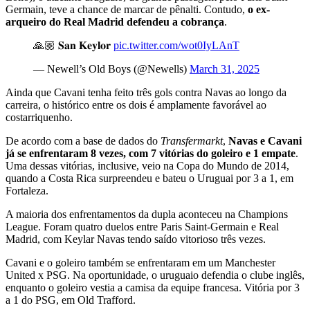
Germain, teve a chance de marcar de pênalti. Contudo,
o ex-
arqueiro do Real Madrid defendeu a cobrança
.
🙏🏼 𝐒𝐚𝐧 𝐊𝐞𝐲𝐥𝐨𝐫
pic.twitter.com/wot0IyLAnT
— Newell’s Old Boys (@Newells)
March 31, 2025
Ainda que Cavani tenha feito três gols contra Navas ao longo da
carreira, o histórico entre os dois é amplamente favorável ao
costarriquenho.
De acordo com a base de dados do
Transfermarkt
,
Navas e Cavani
já se enfrentaram 8 vezes, com 7 vitórias do goleiro e 1 empate
.
Uma dessas vitórias, inclusive, veio na Copa do Mundo de 2014,
quando a Costa Rica surpreendeu e bateu o Uruguai por 3 a 1, em
Fortaleza.
A maioria dos enfrentamentos da dupla aconteceu na Champions
League. Foram quatro duelos entre Paris Saint-Germain e Real
Madrid, com Keylar Navas tendo saído vitorioso três vezes.
Cavani e o goleiro também se enfrentaram em um Manchester
United x PSG. Na oportunidade, o uruguaio defendia o clube inglês,
enquanto o goleiro vestia a camisa da equipe francesa. Vitória por 3
a 1 do PSG, em Old Trafford.