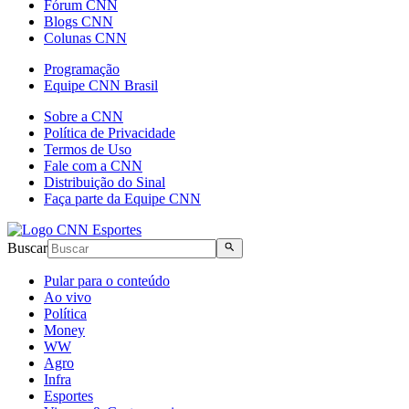
Fórum CNN
Blogs CNN
Colunas CNN
Programação
Equipe CNN Brasil
Sobre a CNN
Política de Privacidade
Termos de Uso
Fale com a CNN
Distribuição do Sinal
Faça parte da Equipe CNN
Buscar
Pular para o conteúdo
Ao vivo
Política
Money
WW
Agro
Infra
Esportes