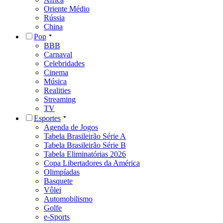
Oriente Médio
Rússia
China
Pop
BBB
Carnaval
Celebridades
Cinema
Música
Realities
Streaming
TV
Esportes
Agenda de Jogos
Tabela Brasileirão Série A
Tabela Brasileirão Série B
Tabela Eliminatórias 2026
Copa Libertadores da América
Olimpíadas
Basquete
Vôlei
Automobilismo
Golfe
e-Sports