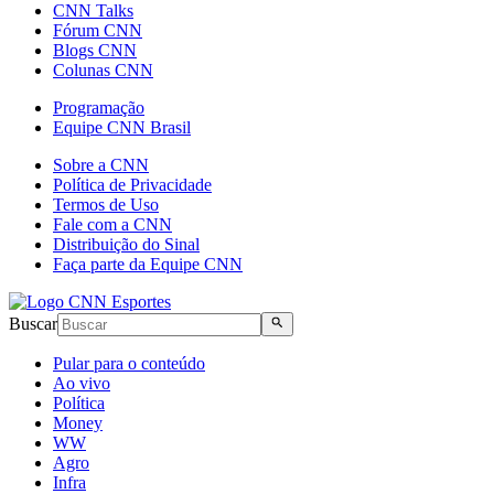
CNN Talks
Fórum CNN
Blogs CNN
Colunas CNN
Programação
Equipe CNN Brasil
Sobre a CNN
Política de Privacidade
Termos de Uso
Fale com a CNN
Distribuição do Sinal
Faça parte da Equipe CNN
Buscar
Pular para o conteúdo
Ao vivo
Política
Money
WW
Agro
Infra