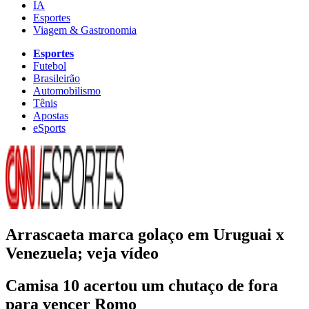
IA
Esportes
Viagem & Gastronomia
Esportes
Futebol
Brasileirão
Automobilismo
Tênis
Apostas
eSports
Arrascaeta marca golaço em Uruguai x
Venezuela; veja vídeo
Camisa 10 acertou um chutaço de fora
para vencer Romo