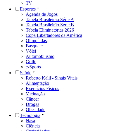
TV
Esportes
Agenda de Jogos
Tabela Brasileirão Série A
Tabela Brasileirão Série B
Tabela Eliminatórias 2026
Copa Libertadores da América
Olimpíadas
Basquete
Vôlei
Automobilismo
Golfe
e-Sports
Saúde
Roberto Kalil - Sinais Vitais
Alimentação
Exercícios Físicos
Vacinação
Câncer
Drogas
Obesidade
Tecnologia
Nasa
Ciência