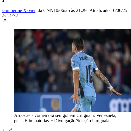
Guilherme Xavier
, da CNN
10/06/25 às 21:29
|
Atualizado
10/06/25
às 21:32
Arrascaeta comemora seu gol em Uruguai x Venezuela,
pelas Eliminatórias
•
Divulgação/Seleção Uruguaia