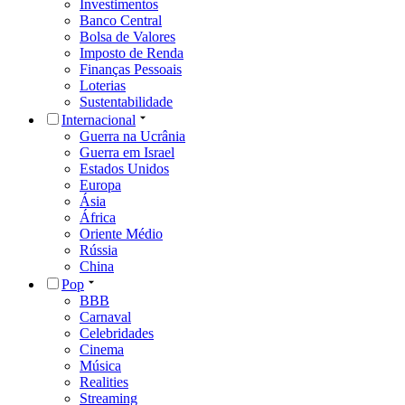
Investimentos
Banco Central
Bolsa de Valores
Imposto de Renda
Finanças Pessoais
Loterias
Sustentabilidade
Internacional
Guerra na Ucrânia
Guerra em Israel
Estados Unidos
Europa
Ásia
África
Oriente Médio
Rússia
China
Pop
BBB
Carnaval
Celebridades
Cinema
Música
Realities
Streaming